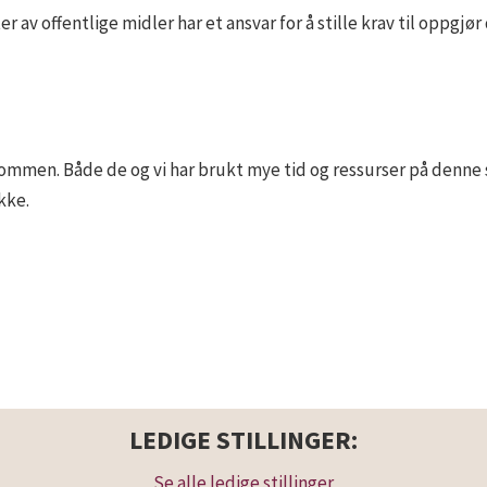
 av offentlige midler har et ansvar for å stille krav til oppgjø
ommen. Både de og vi har brukt mye tid og ressurser på denne 
kke.
LEDIGE STILLINGER:
Se alle ledige stillinger