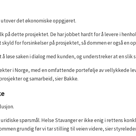
utover det økonomiske oppgjøret.
olk på dette prosjektet. De har jobbet hardt for å levere i henh
get skyld for forsinkelser på prosjektet, så dommen er også en op
å løse saken i dialog med kunden, og understreker at en slik si
jekter i Norge, med en omfattende portefølje av vellykkede leve
prosjekter og samarbeid, sier Bakke.
ke
lusjon.
ridiske spørsmål. Helse Stavanger er ikke enig i rettens konklu
men grundig før vi tar stilling til veien videre, sier styreled