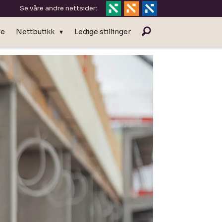
Se våre andre nettsider:
ne
Nettbutikk
Ledige stillinger