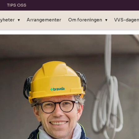
TIPS OSS
yheter
Arrangementer
Om foreningen
VVS-dage