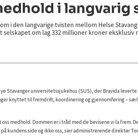
medhold i langvarig 
dom i den langvarige tvisten mellom Helse Stavang
 selskapet om lag 332 millioner kroner eksklusiv mer
Nye Stavanger universitetssjukehus (SUS), der Bravida leverte 
er knyttet til fremdrift, koordinering og gjennomføring – særli
itt oss medhold. Dommen er i tråd med de bevisene vi la frem. De
d på kundens side og ikke oss, sier administrerende direktør To