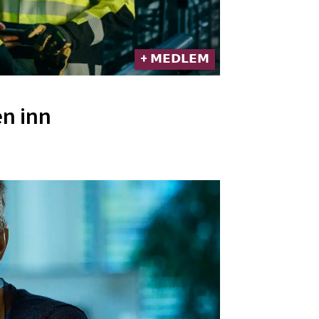
+ 𝗠𝗘𝗗𝗟𝗘𝗠
en inn