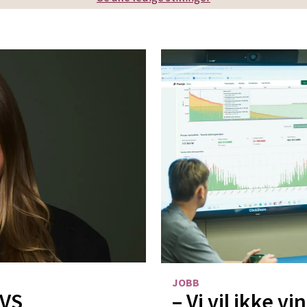
JOBB
VVS
– Vi vil ikke v