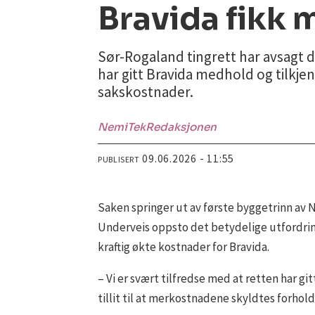
Bravida fikk 
Sør-Rogaland tingrett har avsagt 
har gitt Bravida medhold og tilkjent
sakskostnader.
NemiTek
Redaksjonen
09.06.2026 - 11:55
PUBLISERT
Saken springer ut av første byggetrinn av 
Underveis oppsto det betydelige utfordring
kraftig økte kostnader for Bravida.
– Vi er svært tilfredse med at retten har g
tillit til at merkostnadene skyldtes forhol