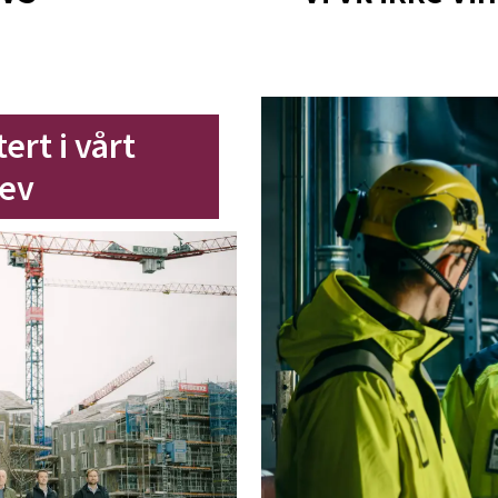
rt i vårt
ev