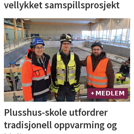
vellykket samspillsprosjekt
+ 𝗠𝗘𝗗𝗟𝗘𝗠
Plusshus-skole utfordrer
tradisjonell oppvarming og