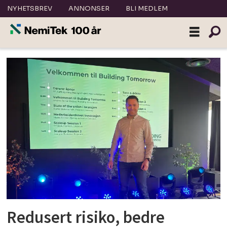
NYHETSBREV
ANNONSER
BLI MEDLEM
Tag:
samspill
Redusert risiko, bedre