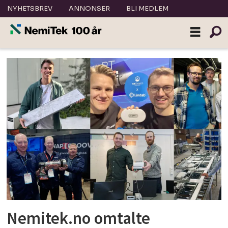
NYHETSBREV
ANNONSER
BLI MEDLEM
Tag:
virtual
house
Nemitek.no omtalte