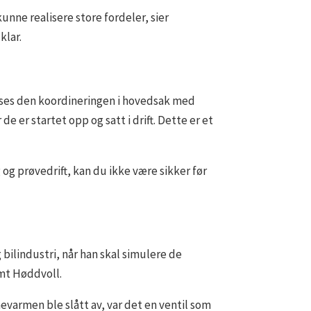
nne realisere store fordeler, sier
klar.
 løses den koordineringen i hovedsak med
 er startet opp og satt i drift. Dette er et
 og prøvedrift, kan du ikke være sikker før
bilindustri, når han skal simulere de
mt Høddvoll.
evarmen ble slått av, var det en ventil som