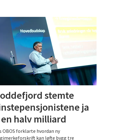
Loddefjord stemte
nstepensjonistene ja
l en halv milliard
 OBOS forklarte hvordan ny
gimerkeforskrift kan løfte bygg tre