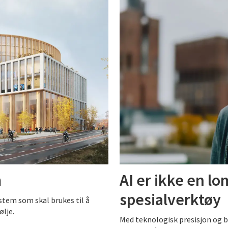
m
AI er ikke en l
spesialverktøy
stem som skal brukes til å
ølje.
Med teknologisk presisjon og b