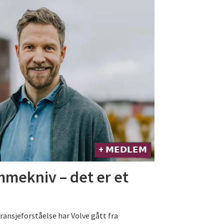
+ 𝗠𝗘𝗗𝗟𝗘𝗠
ommekniv – det er et
ransjeforståelse har Volve gått fra