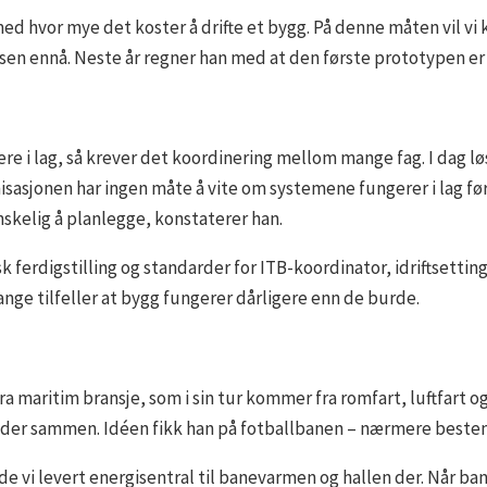
 hvor mye det koster å drifte et bygg. På denne måten vil vi ku
sen ennå. Neste år regner han med at den første prototypen er 
ngere i lag, så krever det koordinering mellom mange fag. I dag
asjonen har ingen måte å vite om systemene fungerer i lag før de
anskelig å planlegge, konstaterer han.
 ferdigstilling og standarder for ITB-koordinator, idriftsetting
ange tilfeller at bygg fungerer dårligere enn de burde.
aritim bransje, som i sin tur kommer fra romfart, luftfart og 
eider sammen. Idéen fikk han på fotballbanen – nærmere beste
e vi levert energisentral til banevarmen og hallen der. Når ban