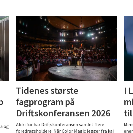
Tidenes største
I 
p
fagprogram på
mi
Driftskonferansen 2026
ti
Aldri før har Driftskonferansen samlet flere
Mens
ta og
foredragsholdere. Når Color Magic legger fra kai
ener