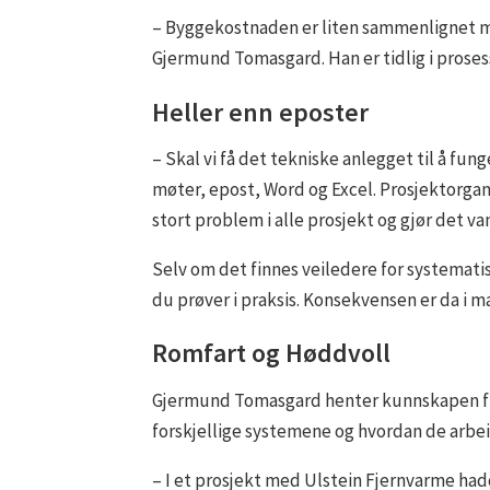
– Byggekostnaden er liten sammenlignet med
Gjermund Tomasgard. Han er tidlig i proses
Heller enn eposter
– Skal vi få det tekniske anlegget til å fu
møter, epost, Word og Excel. Prosjektorganis
stort problem i alle prosjekt og gjør det v
Selv om det finnes veiledere for systematisk
du prøver i praksis. Konsekvensen er da i m
Romfart og Høddvoll
Gjermund Tomasgard henter kunnskapen fra m
forskjellige systemene og hvordan de arb
– I et prosjekt med Ulstein Fjernvarme hadd