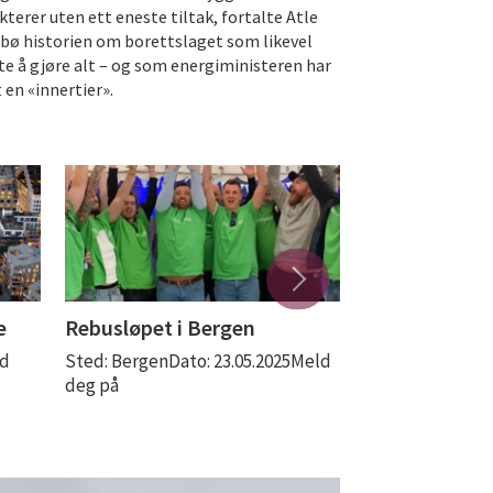
kterer uten ett eneste tiltak, fortalte Atle
bø historien om borettslaget som likevel
te å gjøre alt – og som energiministeren har
 en «innertier».
e
Rebusløpet i Bergen
Båttur med 
ld
Sted: BergenDato: 23.05.2025Meld
Sted: OsloDato: 
deg på
dato