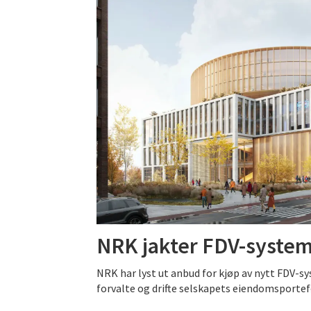
NRK jakter FDV-syste
NRK har lyst ut anbud for kjøp av nytt FDV-sy
forvalte og drifte selskapets eiendomsportef