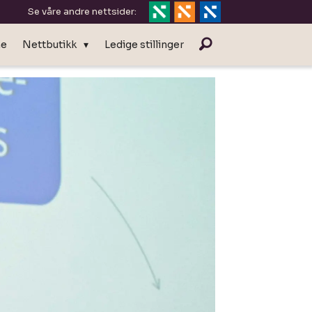
Se våre andre nettsider:
ne
Nettbutikk
Ledige stillinger