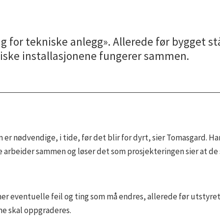
ing for tekniske anlegg». Allerede før bygget s
niske installasjonene fungerer sammen.
 er nødvendige, i tide, før det blir for dyrt, sier Tomasgard. H
ne arbeider sammen og løser det som prosjekteringen sier at de 
nner eventuelle feil og ting som må endres, allerede før utstyre
ne skal oppgraderes.