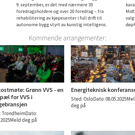
9. september, er det med nærmere 30
kara
foredragsholdere og over 20 foredrag – fra
Midt
rehabilitering av kjøpesenter i full drift til
valg
autonome bygg styrt av kunstig intelligens.
døpt
Kommende arrangementer:
ostmøte: Grønn VVS - en
Energiteknisk konferans
pæl for VVS i
Sted: OsloDato: 08.05.2025Me
gebransjen
deg på
: TrondheimDato:
4.2025Meld deg på