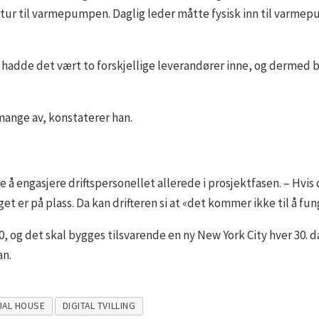
etur til varmepumpen. Daglig leder måtte fysisk inn til varme
 hadde det vært to forskjellige leverandører inne, og dermed b
 mange av, konstaterer han.
e å engasjere driftspersonellet allerede i prosjektfasen. – Hvi
t er på plass. Da kan drifteren si at «det kommer ikke til å fu
0, og det skal bygges tilsvarende en ny New York City hver 30. 
an.
UAL HOUSE
DIGITAL TVILLING