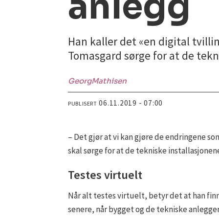
anlegg
Han kaller det «en digital tvill
Tomasgard sørge for at de tek
Georg
Mathisen
06.11.2019 - 07:00
PUBLISERT
– Det gjør at vi kan gjøre de endringene som
skal sørge for at de tekniske installasjone
Testes virtuelt
Når alt testes virtuelt, betyr det at han fi
senere, når bygget og de tekniske anlegge