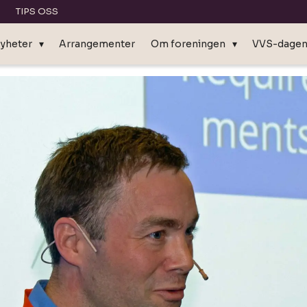
TIPS OSS
yheter
Arrangementer
Om foreningen
VVS-dage