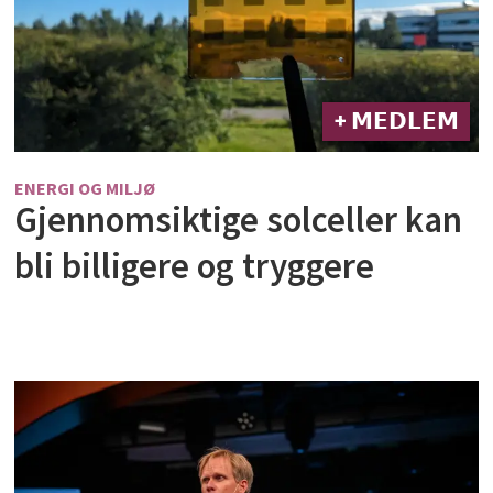
+ 𝗠𝗘𝗗𝗟𝗘𝗠
ENERGI OG MILJØ
Gjennomsiktige solceller kan
bli billigere og tryggere