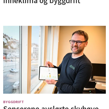
inneklima og byggdrift
BYGGDRIFT
Sensorene avslørte skyhøye