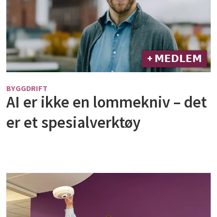
+ 𝗠𝗘𝗗𝗟𝗘𝗠
BYGGDRIFT
AI er ikke en lommekniv – det
er et spesialverktøy