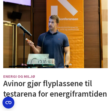
ENERGI OG MILJØ
Avinor gjør flyplassene til
testarena for energiframtiden