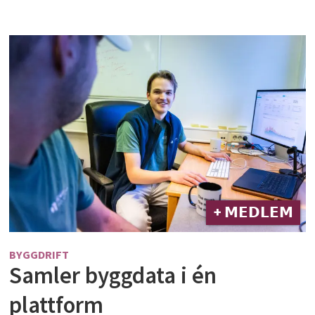
+ 𝗠𝗘𝗗𝗟𝗘𝗠
BYGGDRIFT
Samler byggdata i én
plattform