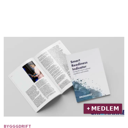
+ 𝗠𝗘𝗗𝗟𝗘𝗠
BYGGGDRIFT