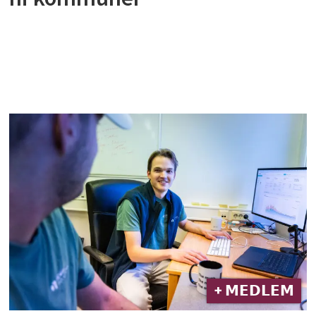
+ 𝗠𝗘𝗗𝗟𝗘𝗠