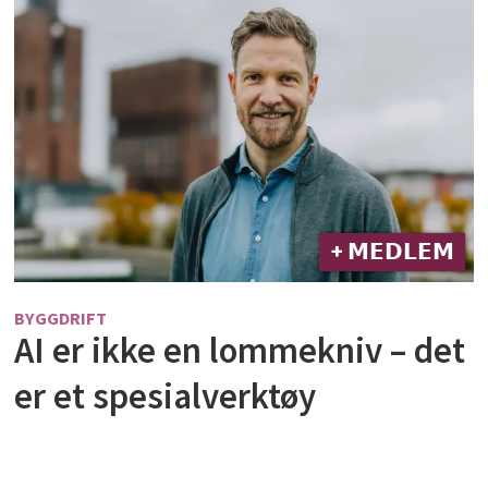
+ 𝗠𝗘𝗗𝗟𝗘𝗠
BYGGDRIFT
AI er ikke en lommekniv – det
er et spesialverktøy