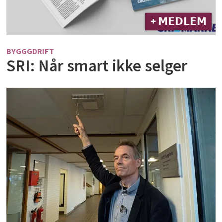
+ 𝗠𝗘𝗗𝗟𝗘𝗠
BYGGGDRIFT
SRI: Når smart ikke selger