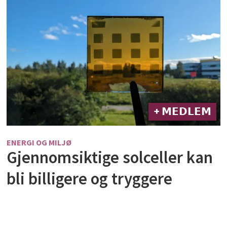
+ 𝗠𝗘𝗗𝗟𝗘𝗠
ENERGI OG MILJØ
Gjennomsiktige solceller kan
bli billigere og tryggere