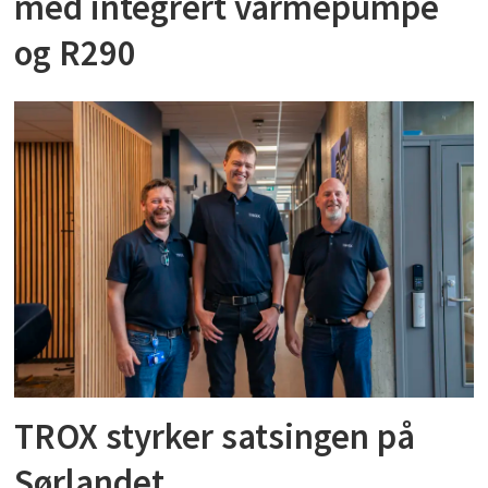
med integrert varmepumpe
og R290
TROX styrker satsingen på
Sørlandet