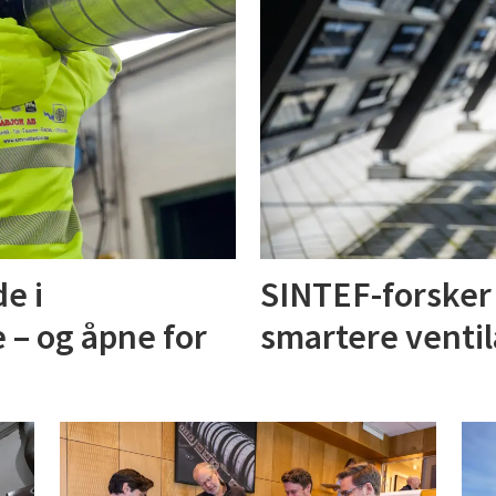
de i
SINTEF-forsker f
 – og åpne for
smartere ventil