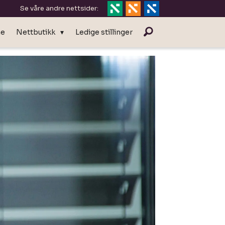
Se våre andre nettsider:
ne
Nettbutikk
Ledige stillinger