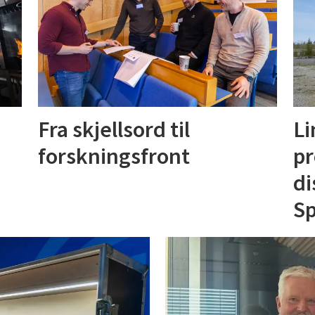
Fra skjellsord til
Li
forskningsfront
pr
di
S