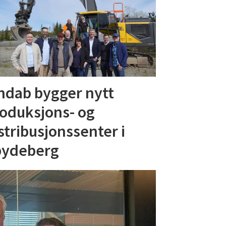
ndab bygger nytt
oduksjons- og
stribusjonssenter i
pydeberg