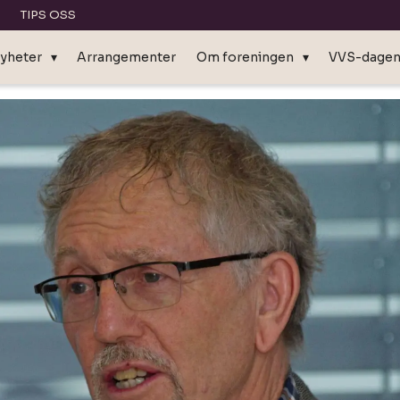
TIPS OSS
yheter
Arrangementer
Om foreningen
VVS-dage