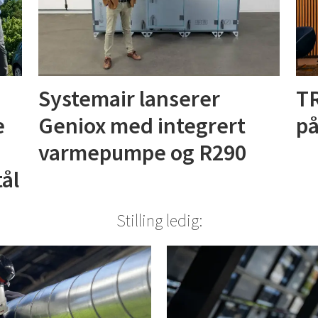
Systemair lanserer
TR
e
Geniox med integrert
på
varmepumpe og R290
ål
Stilling ledig: