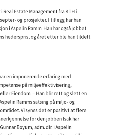
r i Real Estate Management fra KTH i
pter- og prosjekter. I tillegg har han
sjon i Aspelin Ramm. Han har også jobbet
s hederspris, og året etter ble han tildelt
 har en imponerende erfaring med
ompetanse på miljøeffektivisering,
ler Eiendom. – Han blir rett og slett en
t Aspelin Ramms satsing på miljø- og
området. Vi synes det er positivt at flere
nnerkjennelse for den jobben Isak har
Gunnar Bøyum, adm. dir. i Aspelin