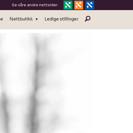
Se våre andre nettsider:
ne
Nettbutikk
Ledige stillinger