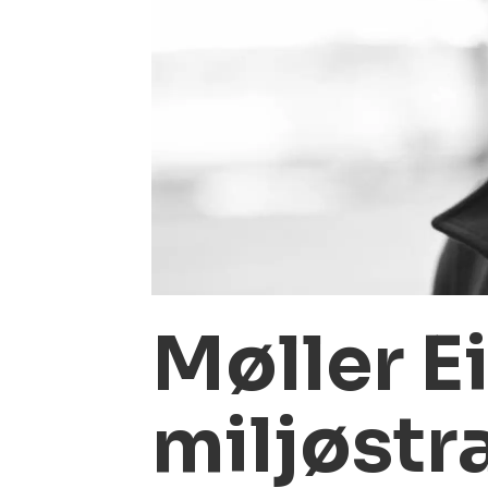
Møller E
miljøstr