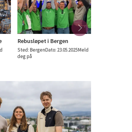
e
Rebusløpet i Bergen
Båttur med 
ld
Sted: BergenDato: 23.05.2025Meld
Sted: OsloDato: 
deg på
dato