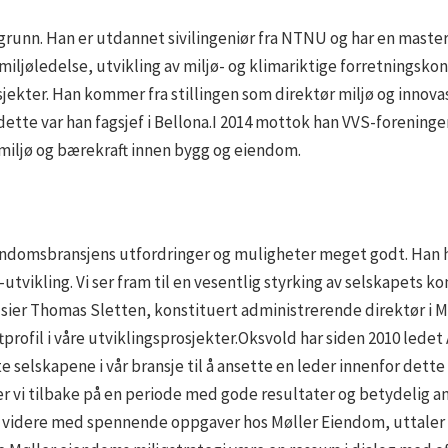
grunn. Han er utdannet sivilingeniør fra NTNU og har en maste
jøledelse, utvikling av miljø- og klimariktige forretningskonse
jekter. Han kommer fra stillingen som direktør miljø og innova
dette var han fagsjef i Bellona.I 2014 mottok han VVS-foreningen
 miljø og bærekraft innen bygg og eiendom.
 eiendomsbransjens utfordringer og muligheter meget godt. Han
utvikling. Vi ser fram til en vesentlig styrking av selskapets k
sier Thomas Sletten, konstituert administrerende direktør i Møl
ftprofil i våre utviklingsprosjekter.Oksvold har siden 2010 lede
 selskapene i vår bransje til å ansette en leder innenfor dette 
er vi tilbake på en periode med gode resultater og betydelig a
 til videre med spennende oppgaver hos Møller Eiendom, uttaler 