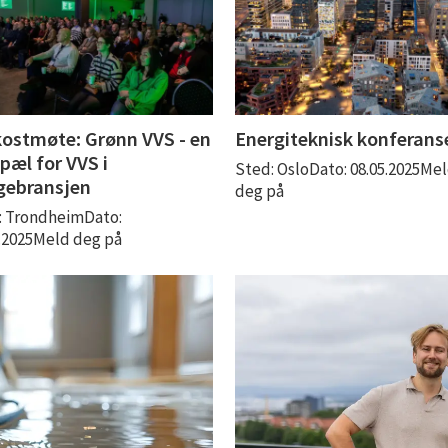
ostmøte: Grønn VVS - en
Energiteknisk konferans
pæl for VVS i
Sted: OsloDato: 08.05.2025Me
gebransjen
deg på
: TrondheimDato:
4.2025Meld deg på