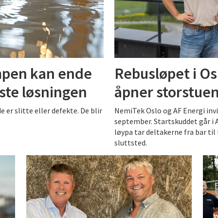
mpen kan ende
Rebusløpet i Os
ste løsningen
åpner storstuen
 er slitte eller defekte. De blir
NemiTek Oslo og AF Energi invit
september. Startskuddet går i A
løypa tar deltakerne fra bar t
sluttsted.