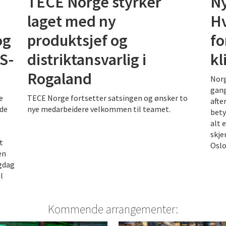
TECE Norge styrker
Ny
laget med ny
Hv
og
produktsjef og
fo
S-
distriktansvarlig i
kl
Rogaland
Norg
gang
e
TECE Norge fortsetter satsingen og ønsker to
afte
ede
nye medarbeidere velkommen til teamet.
bety
alt 
skje
t
Oslo
en
agdag
l
Kommende arrangementer: