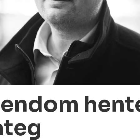
iendom hente
ateg