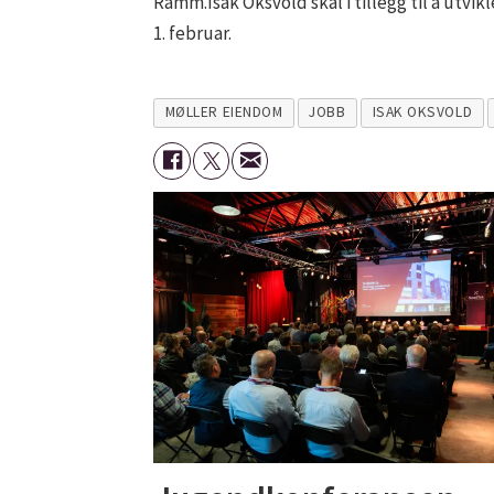
Ramm.Isak Oksvold skal i tillegg til å utvik
1. februar.
MØLLER EIENDOM
JOBB
ISAK OKSVOLD