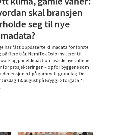
tt klima, gamle vaner:
ordan skal bransjen
rholde seg til nye
imadata?
e har fått oppdaterte klimadata for første
 på flere tiår. NemiTek Oslo inviterer til
rwork og paneldebatt om hva de nye tallene
r for prosjekteringen – og for byggene som
er dimensjonert på gammelt grunnlag. Det
r tirsdag 18. august på Brygg i Storgata 7 i
.