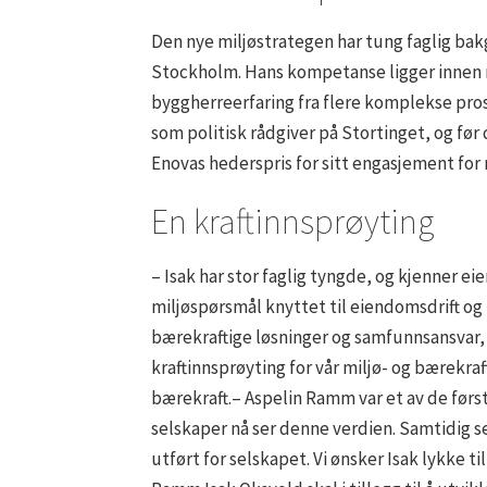
Den nye miljøstrategen har tung faglig bak
Stockholm. Hans kompetanse ligger innen mil
byggherreerfaring fra flere komplekse pros
som politisk rådgiver på Stortinget, og før 
Enovas hederspris for sitt engasjement for
En kraftinnsprøyting
– Isak har stor faglig tyngde, og kjenner
miljøspørsmål knyttet til eiendomsdrift og -
bærekraftige løsninger og samfunnsansvar, 
kraftinnsprøyting for vår miljø- og bærekra
bærekraft.– Aspelin Ramm var et av de første
selskaper nå ser denne verdien. Samtidig s
utført for selskapet. Vi ønsker Isak lykke