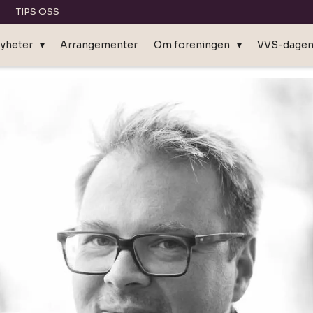
TIPS OSS
yheter
Arrangementer
Om foreningen
VVS-dage