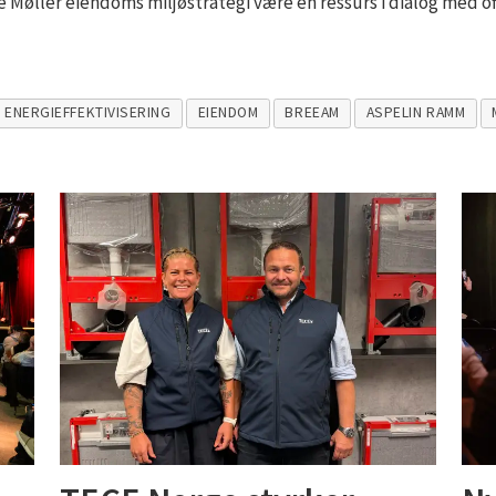
le Møller eiendoms miljøstrategi være en ressurs i dialog med of
ENERGIEFFEKTIVISERING
EIENDOM
BREEAM
ASPELIN RAMM