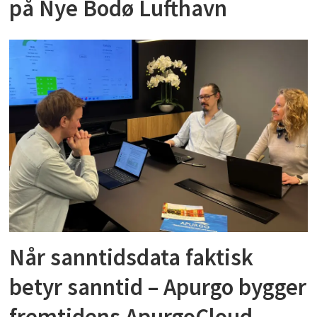
på Nye Bodø Lufthavn
Når sanntidsdata faktisk
betyr sanntid – Apurgo bygger
fremtidens ApurgoCloud