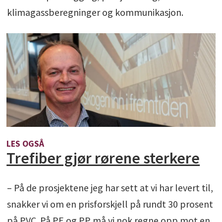
klimagassberegninger og kommunikasjon.
LES OGSÅ
Trefiber gjør rørene sterkere
– På de prosjektene jeg har sett at vi har levert til,
snakker vi om en prisforskjell på rundt 30 prosent
på PVC. På PE og PP må vi nok regne opp mot en