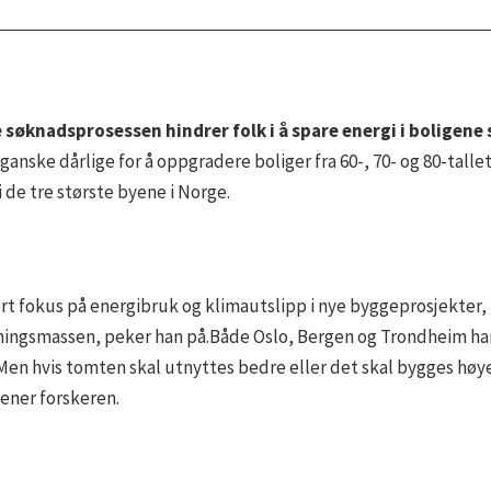
ve søknadsprosessen hindrer folk i å spare energi i boligene 
anske dårlige for å oppgradere boliger fra 60-, 70- og 80-tallet,
 de tre største byene i Norge.
t fokus på energibruk og klimautslipp i nye byggeprosjekter, 
ningsmassen, peker han på.Både Oslo, Bergen og Trondheim har 
Men hvis tomten skal utnyttes bedre eller det skal bygges høyer
mener forskeren.