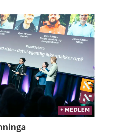
+ 𝗠𝗘𝗗𝗟𝗘𝗠
inninga