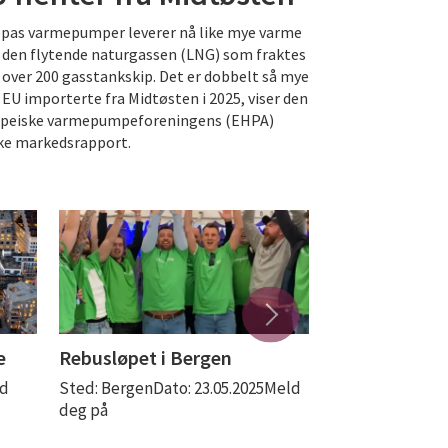
pas varmepumper leverer nå like mye varme
den flytende naturgassen (LNG) som fraktes
over 200 gasstankskip. Det er dobbelt så mye
EU importerte fra Midtøsten i 2025, viser den
peiske varmepumpeforeningens (EHPA)
ke markedsrapport.
e
Rebusløpet i Bergen
Båttur med 
ld
Sted: BergenDato: 23.05.2025Meld
Sted: OsloDato: 
deg på
dato