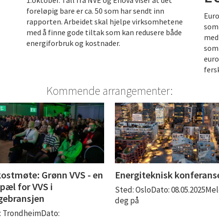
foreløpig bare er ca. 50 som har sendt inn
Euro
rapporten. Arbeidet skal hjelpe virksomhetene
som 
med å finne gode tiltak som kan redusere både
med 
energiforbruk og kostnader.
som 
euro
fers
Kommende arrangementer:
ostmøte: Grønn VVS - en
Energiteknisk konferans
pæl for VVS i
Sted: OsloDato: 08.05.2025Me
gebransjen
deg på
: TrondheimDato: