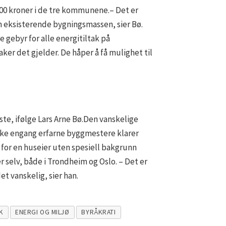
 000 kroner i de tre kommunene.– Det er
n eksisterende bygningsmassen, sier Bø.
ebyr for alle energitiltak på
er det gjelder. De håper å få mulighet til
iste, ifølge Lars Arne Bø.Den vanskelige
Ikke engang erfarne byggmestere klarer
 for en huseier uten spesiell bakgrunn
selv, både i Trondheim og Oslo. – Det er
et vanskelig, sier han.
K
ENERGI OG MILJØ
BYRÅKRATI