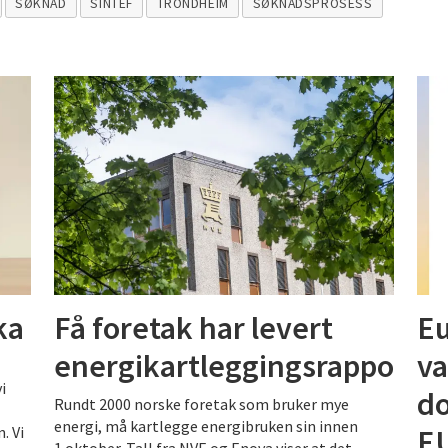
SØKNAD
SINTEF
TRONDHEIM
SØKNADSPROSESS
ka
Få foretak har levert
Eu
energikartleggingsrapporte
va
i
do
Rundt 2000 norske foretak som bruker mye
energi, må kartlegge energibruken sin innen
EU
. Vi
1.oktober. Tall fra NVE og Enova viser at det