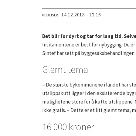
14.12.2018 - 12:16
PUBLISERT
Det blir for dyrt og tar for lang tid. Sel
Insitamentene er best for nybygging. De er g
Sintef har sett på byggesaksbehandlingen i
Glemt tema
– De største bykommunene i landet har stor
utslippskutt ligger i den eksisterende byg
mulighetene store for å kutte utslippene. 
ikke gratis. – Dette er et litt glemt tema, 
16 000 kroner