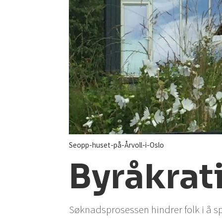
Seopp-huset-på-Årvoll-i-Oslo
Byråkrat
Søknadsprosessen hindrer folk i å sp