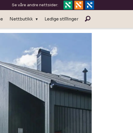
Se våre andre nettsider:
ne
Nettbutikk
Ledige stillinger