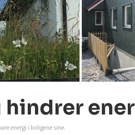
i hindrer ene
are energi i boligene sine.