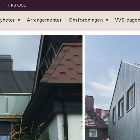
TIPS OSS
yheter
Arrangementer
Om foreningen
VVS-dage