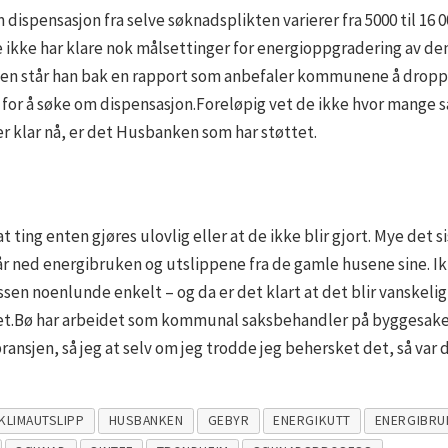
 dispensasjon fra selve søknadsplikten varierer fra 5000 til 16
 ikke har klare nok målsettinger for energioppgradering av de
 står han bak en rapport som anbefaler kommunene å droppe g
for å søke om dispensasjon.Foreløpig vet de ikke hvor mange sak
r klar nå, er det Husbanken som har støttet.
t ting enten gjøres ulovlig eller at de ikke blir gjort. Mye det s
får ned energibruken og utslippene fra de gamle husene sine. 
n noenlunde enkelt – og da er det klart at det blir vanskelig
et.Bø har arbeidet som kommunal saksbehandler på byggesaker 
bransjen, så jeg at selv om jeg trodde jeg behersket det, så var d
KLIMAUTSLIPP
HUSBANKEN
GEBYR
ENERGIKUTT
ENERGIBRU