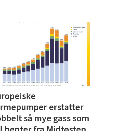
ropeiske
n
rmepumper erstatter
bbelt så mye gass som
 henter fra Midtøsten