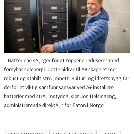
– Batteriene sÃ¸rger for at toppene reduseres med
fornybar solenergi. Dette bidrar til Ã¥ skape et mer
robust og stabilt strÃ¸mnett. Kultur- og idrettsbygg tar
derfor et viktig samfunnsansvar ved Ã¥ installere
batterier med strÃ¸mstyring, sier Jon Helsingeng,
administrerende direktÃ¸r for Eaton i Norge.