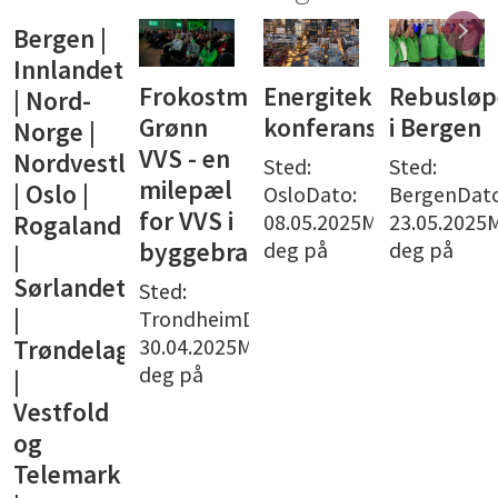
Bergen |
Innlandet
Frokostmøte:
Energiteknisk
Rebusløp
| Nord-
Grønn
konferanse
i Bergen
Norge |
VVS - en
Nordvestlandet
Sted:
Sted:
milepæl
| Oslo |
OsloDato:
BergenDato
for VVS i
08.05.2025Meld
23.05.2025
Rogaland
deg på
deg på
byggebransjen
|
Sørlandet
Sted:
|
TrondheimDato:
30.04.2025Meld
Trøndelag
deg på
|
Vestfold
og
Telemark