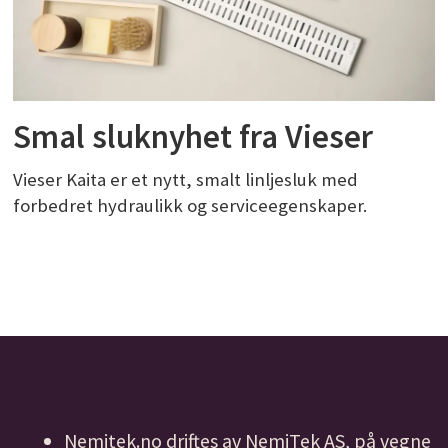
Smal sluknyhet fra Vieser
Vieser Kaita er et nytt, smalt linljesluk med
forbedret hydraulikk og serviceegenskaper.
Nemitek.no driftes av NemiTek AS, på vegne