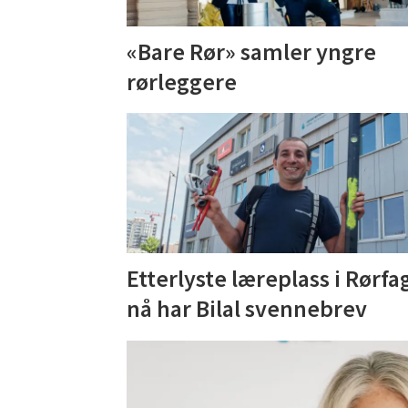
«Bare Rør» samler yngre
rørleggere
Etterlyste læreplass i Rørfa
nå har Bilal svennebrev