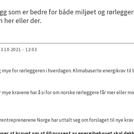
gg som er bedre for både miljøet og rørleggere
n her eller der.
13.10.2021 - 12:03
 mye for rørleggeren i hverdagen. Klimabaserte energikrav til 
or mye kravene har å si for om norske rørleggere får mer eller m
entreprenørene Norge har uttalt seg om forslaget til nye krav f
 mener at kravet om at 60 prosent av energibehovet skal dek