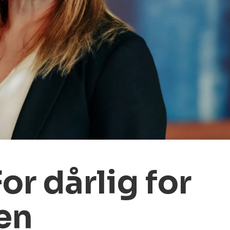
For dårlig
for
en