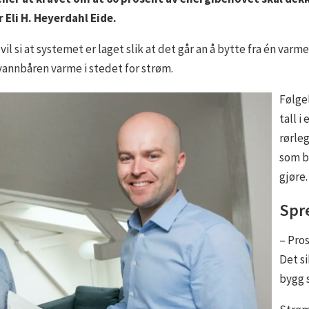
 Eli H. Heyerdahl Eide.
l si at systemet er laget slik at det går an å bytte fra én varm
vannbåren varme i stedet for strøm.
Følgel
tall i
rørle
som b
gjøre.
Spr
– Pros
Det si
bygg 