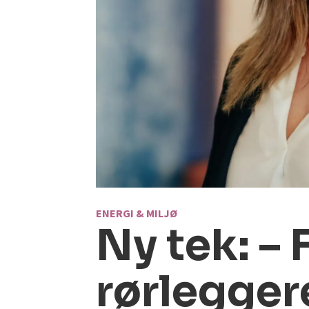
ENERGI & MILJØ
Ny tek: – 
rørlegger