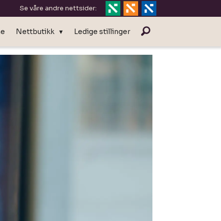
Se våre andre nettsider:
ne
Nettbutikk
Ledige stillinger