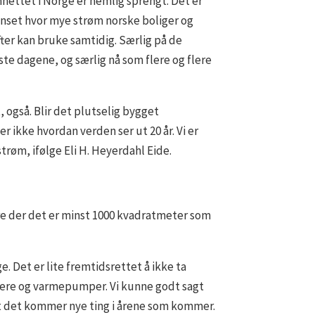
nettet i Norge er nemlig sprengt. Det er
nset hvor mye strøm norske boliger og
fter kan bruke samtidig. Særlig på de
ste dagene, og særlig nå som flere og flere
 også. Blir det plutselig bygget
r ikke hvordan verden ser ut 20 år. Vi er
 strøm, ifølge Eli H. Heyerdahl Eide.
are der det er minst 1000 kvadratmeter som
. Det er lite fremtidsrettet å ikke ta
angere og varmepumper. Vi kunne godt sagt
ro at det kommer nye ting i årene som kommer.