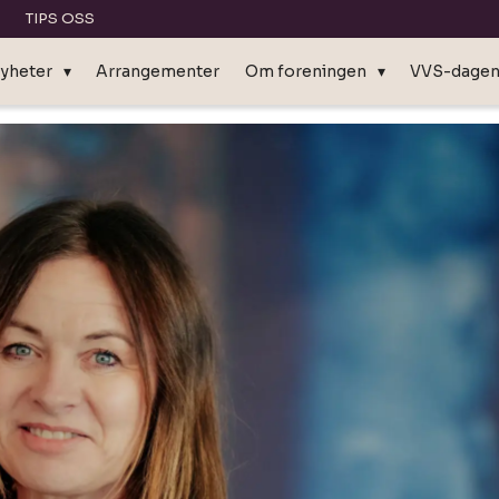
TIPS OSS
yheter
Arrangementer
Om foreningen
VVS-dage