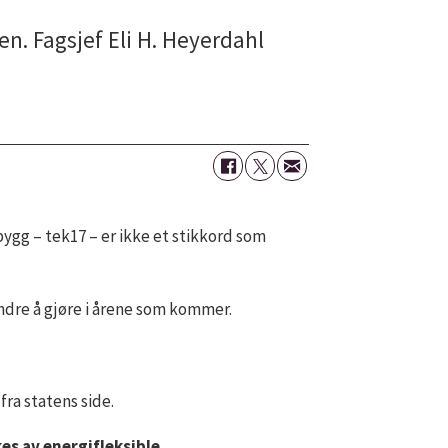
n. Fagsjef Eli H. Heyerdahl
bygg – tek17 – er ikke et stikkord som
indre å gjøre i årene som kommer.
ra statens side.
kes av energifleksible