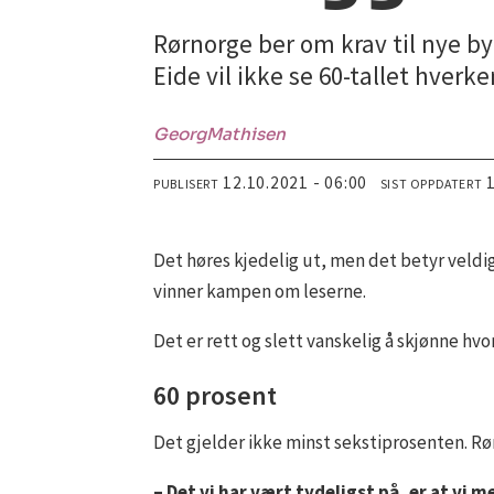
Rørnorge ber om krav til nye by
Eide vil ikke se 60-tallet hverke
Georg
Mathisen
12.10.2021 - 06:00
PUBLISERT
SIST OPPDATERT
Det høres kjedelig ut, men det betyr veldig
vinner kampen om leserne.
Det er rett og slett vanskelig å skjønne hv
60 prosent
Det gjelder ikke minst sekstiprosenten. Rør
– Det vi har vært tydeligst på, er at vi