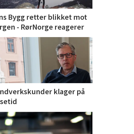
ns Bygg retter blikket mot
rgen - RørNorge reagerer
ndverkskunder klager på
isetid