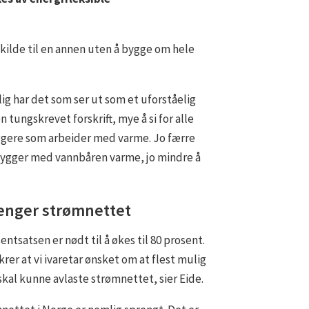
ekilde til en annen uten å bygge om hele
ig har det som ser ut som et uforståelig
 en tungskrevet forskrift, mye å si for alle
ggere som arbeider med varme. Jo færre
ygger med vannbåren varme, jo mindre å
enger strømnettet
entsatsen er nødt til å økes til 80 prosent.
krer at vi ivaretar ønsket om at flest mulig
skal kunne avlaste strømnettet, sier Eide.