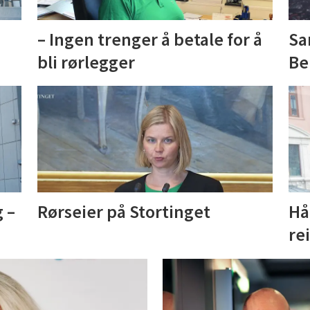
– Ingen trenger å betale for å
Sa
bli rørlegger
Be
g –
Rørseier på Stortinget
Hå
re