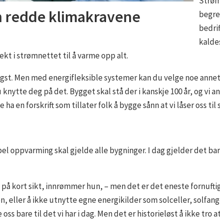
Strøm
n redde klimakravene
begre
bedri
kalde
fekt i strømnettet til å varme opp alt.
igst. Men med energifleksible systemer kan du velge noe annet,
nytte deg på det. Bygget skal stå der i kanskje 100 år, og vi ane
 ha en forskrift som tillater folk å bygge sånn at vi låser oss til
bel oppvarming skal gjelde alle bygninger. I dag gjelder det b
å kort sikt, innrømmer hun, – men det er det eneste fornuftige
en, eller å ikke utnytte egne energikilder som solceller, solf
e oss bare til det vi har i dag. Men det er historieløst å ikke t