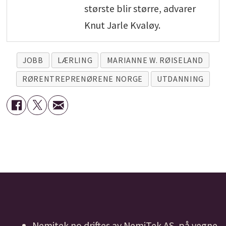
største blir større, advarer
Knut Jarle Kvaløy.
JOBB
LÆRLING
MARIANNE W. RØISELAND
RØRENTREPRENØRENE NORGE
UTDANNING
Nemitek.no driftes av NemiTek AS, på vegne