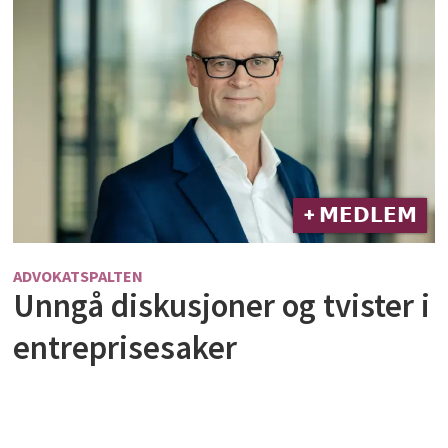
+ 𝗠𝗘𝗗𝗟𝗘𝗠
ADVOKATSPALTEN
Unngå diskusjoner og tvister i
entreprisesaker