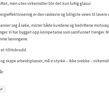
tet, men uten virkemidler blir det kun luftig glasur.
nergieffektivisering er den raskeste og billigste veien til laver
 lønner seg å søke, mister både kundene og bedriftene motivasj
inger. Vi har bygget opp kompetanse som samfunnet trenger. Me
somme løsningene.
 et tillitsbrudd.
 og skape arbeidsplasser, må vi styrke – ikke svekke – virkemi
år.
AR