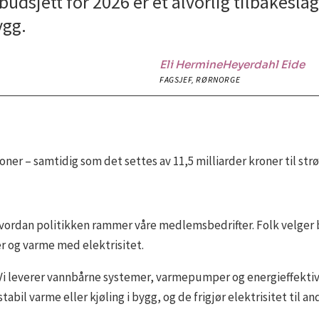
sbudsjett for 2026 er et alvorlig tilbakesl
ygg.
Eli Hermine
Heyerdahl Eide
FAGSJEF, RØRNORGE
oner – samtidig som det settes av 11,5 milliarder kroner til 
 hvordan politikken rammer våre medlemsbedrifter. Folk velger b
r og varme med elektrisitet.
. Vi leverer vannbårne systemer, varmepumper og energieffektiv
stabil varme eller kjøling i bygg, og de frigjør elektrisitet til 