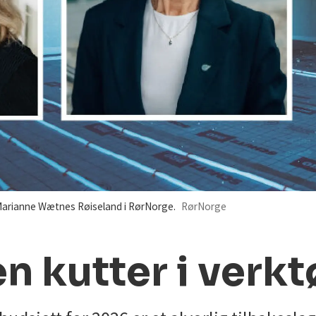
 Marianne Wætnes Røiseland i RørNorge.
RørNorge
n kutter i verk