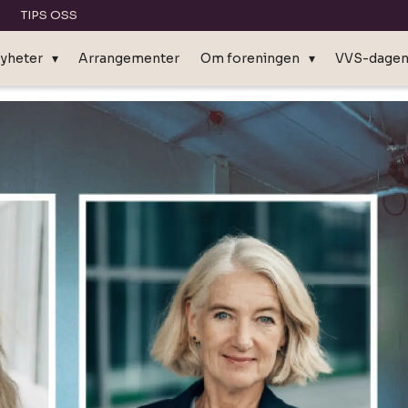
TIPS OSS
yheter
Arrangementer
Om foreningen
VVS-dage