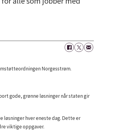
ag for alle som jobber med
strømstøtteordningen Norgesstrøm.
ort gode, grønne løsninger når staten gir
e løsninger hver eneste dag. Dette er
andre viktige oppgaver.