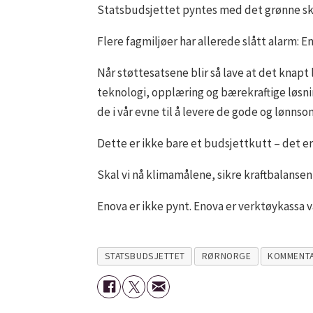
Statsbudsjettet pyntes med det grønne skif
Flere fagmiljøer har allerede slått alarm: E
Når støttesatsene blir så lave at det knapt
teknologi, opplæring og bærekraftige løsn
de i vår evne til å levere de gode og lønn
Dette er ikke bare et budsjettkutt – det er
Skal vi nå klimamålene, sikre kraftbalansen
Enova er ikke pynt. Enova er verktøykassa v
STATSBUDSJETTET
RØRNORGE
KOMMENT