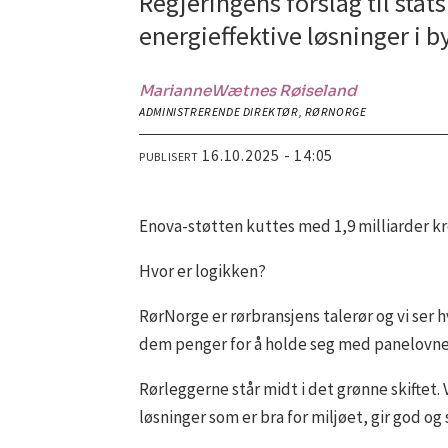
Regjeringens forslag til stat
energieffektive løsninger i b
Marianne
Wætnes Røiseland
ADMINISTRERENDE DIREKTØR, RØRNORGE
16.10.2025 - 14:05
PUBLISERT
Enova-støtten kuttes med 1,9 milliarder kr
Hvor er logikken?
RørNorge er rørbransjens talerør og vi ser
dem penger for å holde seg med panelovne
Rørleggerne står midt i det grønne skiftet
løsninger som er bra for miljøet, gir god og 