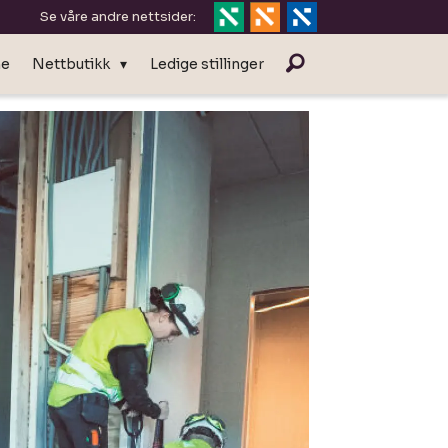
Se våre andre nettsider:
ne
Nettbutikk
Ledige stillinger