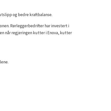
e utslipp og bedre kraftbalanse.
onen. Rørleggerbedrifter har investert i
n når regjeringen kutter i Enova, kutter
dlene.