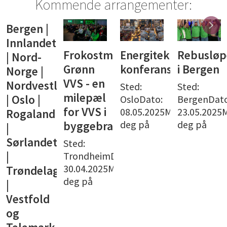
Kommende arrangementer:
Bergen |
Innlandet
Frokostmøte:
Energiteknisk
Rebusløp
| Nord-
Grønn
konferanse
i Bergen
Norge |
VVS - en
Nordvestlandet
Sted:
Sted:
milepæl
| Oslo |
OsloDato:
BergenDato
for VVS i
08.05.2025Meld
23.05.2025
Rogaland
deg på
deg på
byggebransjen
|
Sørlandet
Sted:
|
TrondheimDato:
30.04.2025Meld
Trøndelag
deg på
|
Vestfold
og