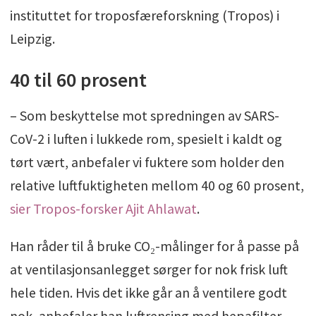
instituttet for troposfæreforskning (Tropos) i
Leipzig.
40 til 60 prosent
– Som beskyttelse mot spredningen av SARS-
CoV-2 i luften i lukkede rom, spesielt i kaldt og
tørt vært, anbefaler vi fuktere som holder den
relative luftfuktigheten mellom 40 og 60 prosent,
sier Tropos-forsker Ajit Ahlawat
.
Han råder til å bruke CO₂-målinger for å passe på
at ventilasjonsanlegget sørger for nok frisk luft
hele tiden. Hvis det ikke går an å ventilere godt
nok, anbefaler han luftrensing med hepafilter.