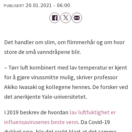
20.01.2021 - 06:00
PUBLISERT
Det handler om slim, om flimmerhår og om hvor
store de små vanndråpene blir.
– Tørr luft kombinert med lav temperatur er kjent
for å gjøre virussmitte mulig, skriver professor
Akiko Iwasaki og kollegene hennes. De forsker ved
det anerkjente Yale-universitetet.
I 2019 beskrev de hvordan
lav luftfuktighet er
influensavirusenes beste venn
. Da Covid-19
dukket opp, ble det raskt klart at det samme