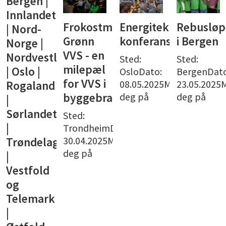
Frokostmøte:
Energiteknisk
Rebusløpet
Båttur
Grønn
konferanse
i Bergen
med
VVS - en
NemiTek
landet
Sted:
Sted:
milepæl
Oslo
OsloDato:
BergenDato:
for VVS i
08.05.2025Meld
23.05.2025Meld
Sted:
deg på
deg på
byggebransjen
OsloDato:
12.06.2025
t
Sted:
av dato
TrondheimDato:
30.04.2025Meld
g
deg på