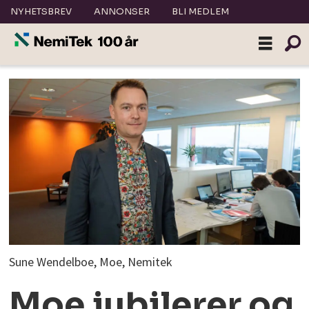
NYHETSBREV
ANNONSER
BLI MEDLEM
Sune Wendelboe, Moe, Nemitek
Moe jubilerer og