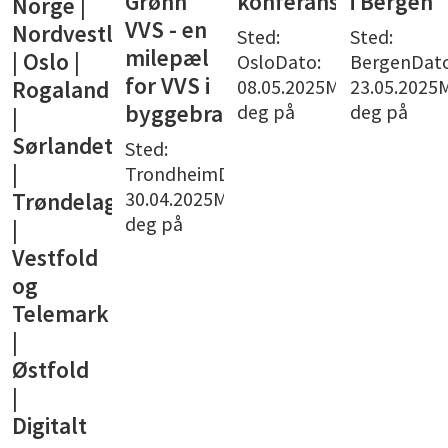
Grønn
konferanse
i Bergen
Norge |
VVS - en
Nordvestlandet
Sted:
Sted:
milepæl
| Oslo |
OsloDato:
BergenDato
for VVS i
08.05.2025Meld
23.05.2025
Rogaland
deg på
deg på
byggebransjen
|
Sørlandet
Sted:
|
TrondheimDato:
30.04.2025Meld
Trøndelag
deg på
|
Vestfold
og
Telemark
|
Østfold
|
Digitalt