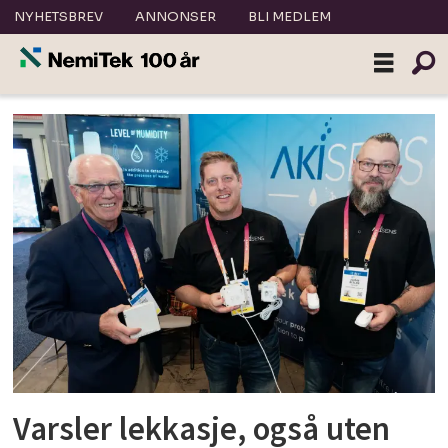
NYHETSBREV
ANNONSER
BLI MEDLEM
Tag:
sensor
Varsler lekkasje, også uten