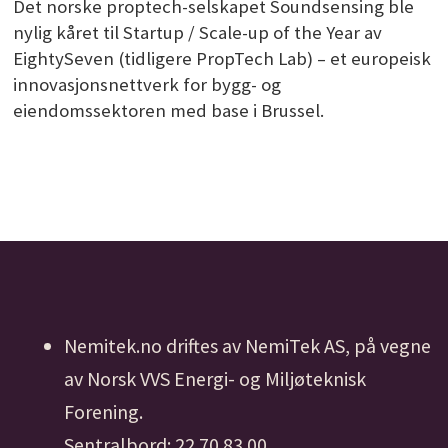
Det norske proptech-selskapet Soundsensing ble
nylig kåret til Startup / Scale-up of the Year av
EightySeven (tidligere PropTech Lab) – et europeisk
innovasjonsnettverk for bygg- og
eiendomssektoren med base i Brussel.
Nemitek.no driftes av NemiTek AS, på vegne
av Norsk VVS Energi- og Miljøteknisk
Forening.
Sentralbord: 22 70 83 00