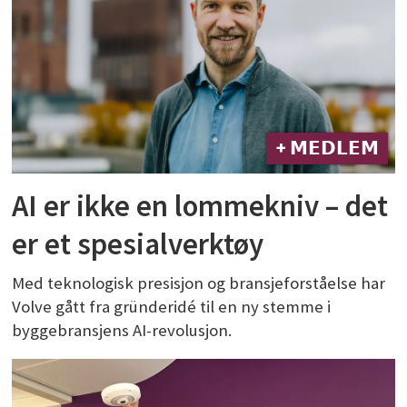
+ 𝗠𝗘𝗗𝗟𝗘𝗠
AI er ikke en lommekniv – det
er et spesialverktøy
Med teknologisk presisjon og bransjeforståelse har
Volve gått fra gründeridé til en ny stemme i
byggebransjens AI-revolusjon.