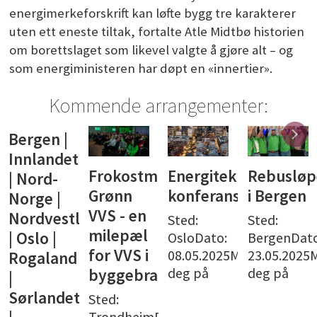
energimerkeforskrift kan løfte bygg tre karakterer
uten ett eneste tiltak, fortalte Atle Midtbø historien
om borettslaget som likevel valgte å gjøre alt – og
som energiministeren har døpt en «innertier».
Kommende arrangementer:
Bergen |
Innlandet
Frokostmøte:
Energiteknisk
Rebusløp
| Nord-
Grønn
konferanse
i Bergen
Norge |
VVS - en
Nordvestlandet
Sted:
Sted:
milepæl
| Oslo |
OsloDato:
BergenDato
for VVS i
08.05.2025Meld
23.05.2025
Rogaland
deg på
deg på
byggebransjen
|
Sørlandet
Sted:
TrondheimDato: