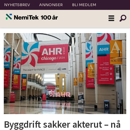
NYHETSBREV
ANNONSER
BLI MEDLEM
Tag:
smarthus
Byggdrift sakker akterut – nå