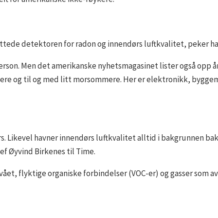
øttede detektoren for radon og innendørs luftkvalitet, peker ha
 person. Men det amerikanske nyhetsmagasinet lister også opp å
ere og til og med litt morsommere. Her er elektronikk, bygge
rs. Likevel havner innendørs luftkvalitet alltid i bakgrunnen ba
jef Øyvind Birkenes til Time.
ået, flyktige organiske forbindelser (VOC-er) og gasser som av