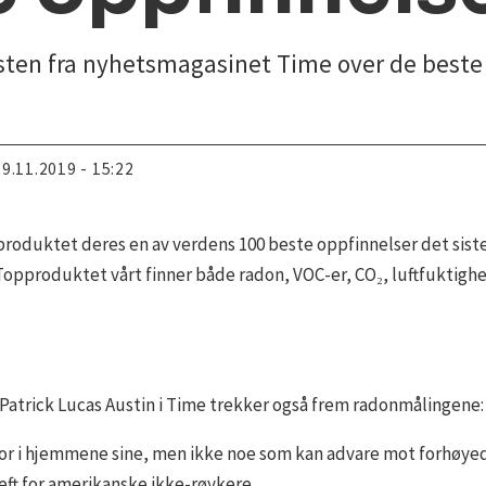
isten fra nyhetsmagasinet Time over de beste 
29.11.2019 - 15:22
e produktet deres en av verdens 100 beste oppfinnelser det sist
 Topproduktet vårt finner både radon, VOC-er, CO₂, luftfuktighe
Patrick Lucas Austin i Time trekker også frem radonmålingene:
r i hjemmene sine, men ikke noe som kan advare mot forhøyede
eft for amerikanske ikke-røykere.