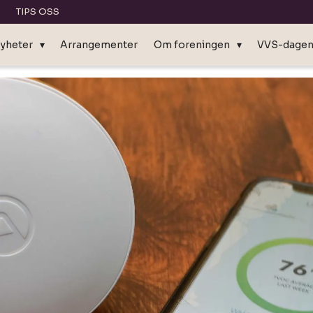
TIPS OSS
yheter
Arrangementer
Om foreningen
VVS-dage