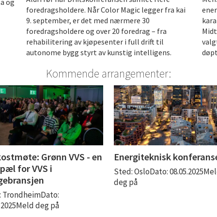
ta og
foredragsholdere. Når Color Magic legger fra kai
ener
9. september, er det med nærmere 30
kara
foredragsholdere og over 20 foredrag – fra
Midt
rehabilitering av kjøpesenter i full drift til
valg
autonome bygg styrt av kunstig intelligens.
døpt
Kommende arrangementer:
ostmøte: Grønn VVS - en
Energiteknisk konferans
pæl for VVS i
Sted: OsloDato: 08.05.2025Me
gebransjen
deg på
: TrondheimDato:
4.2025Meld deg på