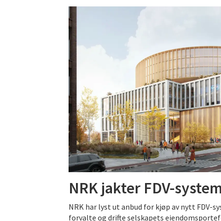
NRK jakter FDV-syste
NRK har lyst ut anbud for kjøp av nytt FDV-sy
forvalte og drifte selskapets eiendomsportef