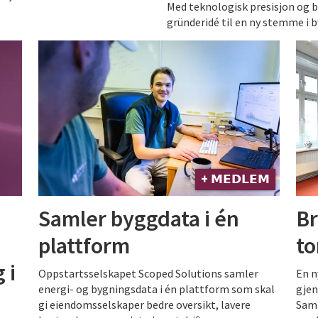
Med teknologisk presisjon og b
gründeridé til en ny stemme i 
+ 𝗠𝗘𝗗𝗟𝗘𝗠
Samler byggdata i én
Br
plattform
to
 i
Oppstartsselskapet Scoped Solutions samler
En n
energi- og bygningsdata i én plattform som skal
gjen
gi eiendomsselskaper bedre oversikt, lavere
Samt