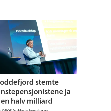
Loddefjord stemte
nstepensjonistene ja
l en halv milliard
 OBOS forklarte hvordan ny