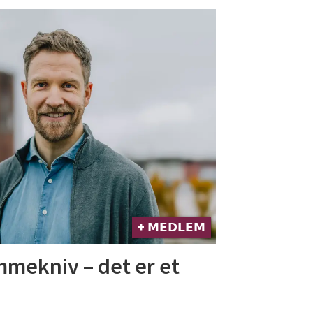
+ 𝗠𝗘𝗗𝗟𝗘𝗠
ommekniv – det er et