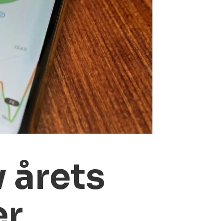
 årets
er