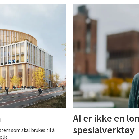
m
AI er ikke en l
spesialverktøy
stem som skal brukes til å
ølje.