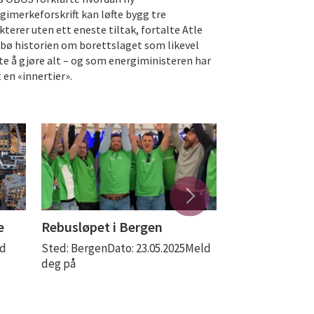
gimerkeforskrift kan løfte bygg tre
kterer uten ett eneste tiltak, fortalte Atle
bø historien om borettslaget som likevel
te å gjøre alt – og som energiministeren har
 en «innertier».
e
Rebusløpet i Bergen
Båttur med 
ld
Sted: BergenDato: 23.05.2025Meld
Sted: OsloDato: 
deg på
dato