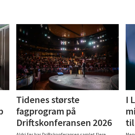
Tidenes største
I 
p
fagprogram på
mi
Driftskonferansen 2026
ti
Aldri før har Driftskonferansen samlet flere
Mens