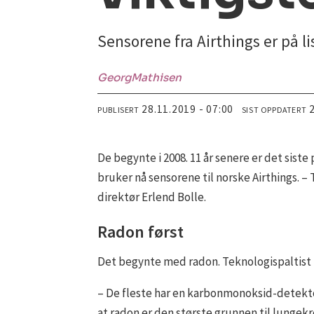
Sensorene fra Airthings er på l
Georg
Mathisen
28.11.2019 - 07:00
PUBLISERT
SIST OPPDATERT
De begynte i 2008. 11 år senere er det sist
bruker nå sensorene til norske Airthings. –
direktør Erlend Bolle.
Radon først
Det begynte med radon. Teknologispaltist 
– De fleste har en karbonmonoksid-detekto
at radon er den største grunnen til lungekr