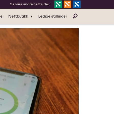
Se våre andre nettsider:
ne
Nettbutikk
Ledige stillinger