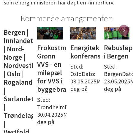
som energiministeren har døpt en «innertier».
Kommende arrangementer:
Bergen |
Innlandet
Frokostmøte:
Energiteknisk
Rebusløp
| Nord-
Grønn
konferanse
i Bergen
Norge |
VVS - en
Nordvestlandet
Sted:
Sted:
milepæl
| Oslo |
OsloDato:
BergenDato
for VVS i
08.05.2025Meld
23.05.2025
Rogaland
deg på
deg på
byggebransjen
|
Sørlandet
Sted:
|
TrondheimDato:
30.04.2025Meld
Trøndelag
deg på
|
Vestfold