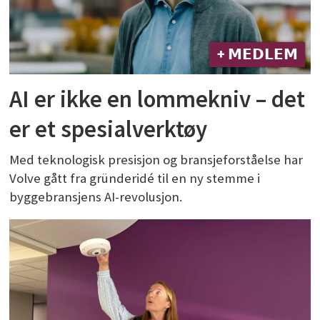
+ 𝗠𝗘𝗗𝗟𝗘𝗠
AI er ikke en lommekniv – det
er et spesialverktøy
Med teknologisk presisjon og bransjeforståelse har
Volve gått fra gründeridé til en ny stemme i
byggebransjens AI-revolusjon.