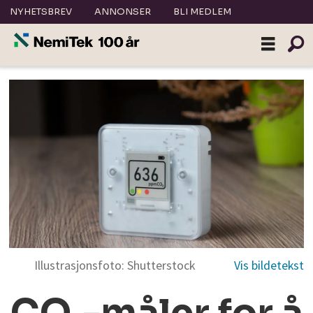
NYHETSBREV
ANNONSER
BLI MEDLEM
Illustrasjonsfoto: Shutterstock
CO₂-måler for å