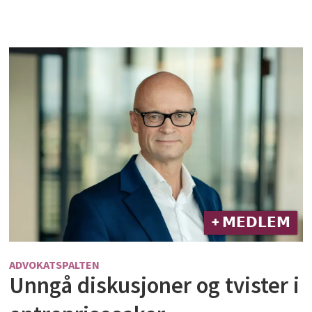
+ 𝗠𝗘𝗗𝗟𝗘𝗠
ADVOKATSPALTEN
Unngå diskusjoner og tvister i