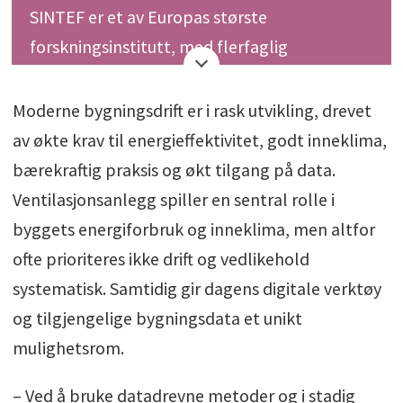
SINTEF er et av Europas største
forskningsinstitutt, med flerfaglig
spisskompetanse innenfor teknologi,
naturvitenskap og samfunnsvitenskap.
Moderne bygningsdrift er i rask utvikling, drevet
SINTEF er en uavhengig stiftelse som siden
av økte krav til energieffektivitet, godt inneklima,
1950 har skapt innovasjon gjennom
bærekraftig praksis og økt tilgang på data.
utviklings- og forskningsoppdrag for
Ventilasjonsanlegg spiller en sentral rolle i
næringsliv og offentlig sektor i inn- og
byggets energiforbruk og inneklima, men altfor
utland. SINTEF har 2200 medarbeidere fra 80
ofte prioriteres ikke drift og vedlikehold
nasjoner og en årlig omsetning på over fire
systematisk. Samtidig gir dagens digitale verktøy
milliarder kroner.
og tilgjengelige bygningsdata et unikt
mulighetsrom.
Visjon: Teknologi for et bedre
samfunn
www.sintef.no
– Ved å bruke datadrevne metoder og i stadig