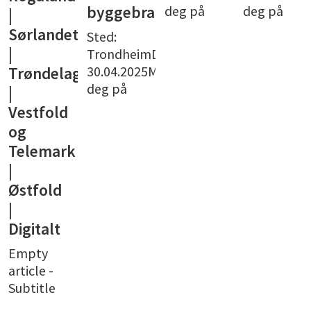
deg på
deg på
byggebransjen
|
Sørlandet
Sted:
|
TrondheimDato:
30.04.2025Meld
Trøndelag
deg på
|
Vestfold
og
Telemark
|
Østfold
|
Digitalt
Empty
article -
Subtitle