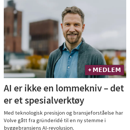
+ 𝗠𝗘𝗗𝗟𝗘𝗠
AI er ikke en lommekniv – det
er et spesialverktøy
Med teknologisk presisjon og bransjeforståelse har
Volve gått fra gründeridé til en ny stemme i
byggebransjens AI-revolusjon.