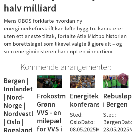
halv milliard
Mens OBOS forklarte hvordan ny
energimerkeforskrift kan løfte bygg tre karakterer
uten ett eneste tiltak, fortalte Atle Midtbø historien
om borettslaget som likevel valgte å gjøre alt – og
som energiministeren har døpt en «innertier».
Kommende arrangementer:
Bergen |
Innlandet
Frokostmøte:
Energiteknisk
Rebusløp
| Nord-
Grønn
konferanse
i Bergen
Norge |
VVS - en
Nordvestlandet
Sted:
Sted:
milepæl
| Oslo |
OsloDato:
BergenDato
for VVS i
08.05.2025Meld
23.05.2025
Rogaland