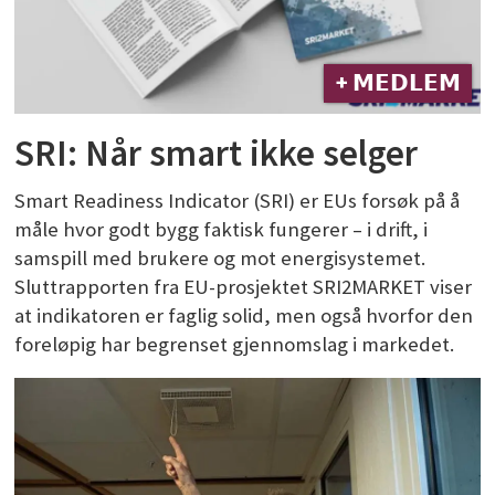
+ 𝗠𝗘𝗗𝗟𝗘𝗠
SRI: Når smart ikke selger
Smart Readiness Indicator (SRI) er EUs forsøk på å
måle hvor godt bygg faktisk fungerer – i drift, i
samspill med brukere og mot energisystemet.
Sluttrapporten fra EU-prosjektet SRI2MARKET viser
at indikatoren er faglig solid, men også hvorfor den
foreløpig har begrenset gjennomslag i markedet.