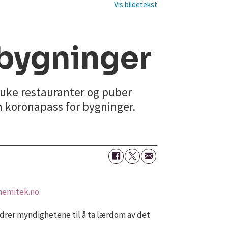
 bygninger
bruke restauranter og puber
m koronapass for bygninger.
 nemitek.no.
rdrer myndighetene til å ta lærdom av det