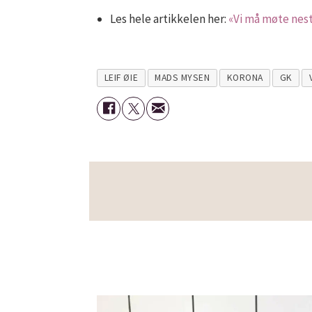
Les hele artikkelen her:
«Vi må møte nes
LEIF ØIE
MADS MYSEN
KORONA
GK