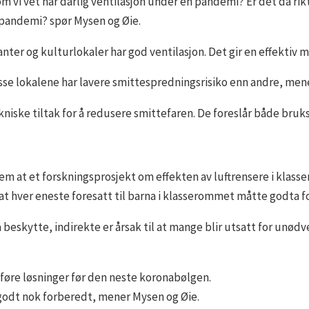
om vi vet har dårlig ventilasjon under en pandemi? Er det da ri
 pandemi? spør Mysen og Øie.
er og kulturlokaler har god ventilasjon. Det gir en effektiv mu
isse lokalene har lavere smittespredningsrisiko enn andre, men
e tekniske tiltak for å redusere smittefaren. De foreslår både 
m at et forskningsprosjekt om effekten av luftrensere i klasse
 at hver eneste foresatt til barna i klasserommet måtte godta f
å beskytte, indirekte er årsak til at mange blir utsatt for unød
nføre løsninger før den neste koronabølgen.
r godt nok forberedt, mener Mysen og Øie.