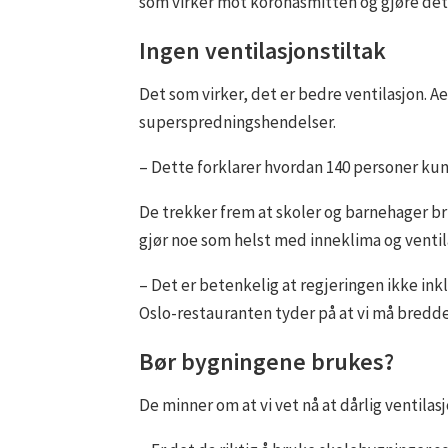
som virker mot koronasmitten og gjøre det
Ingen ventilasjonstiltak
Det som virker, det er bedre ventilasjon. 
superspredningshendelser.
– Dette forklarer hvordan 140 personer kunn
De trekker frem at skoler og barnehager br
gjør noe som helst med inneklima og ventil
– Det er betenkelig at regjeringen ikke ink
Oslo-restauranten tyder på at vi må bredde
Bør bygningene brukes?
De minner om at vi vet nå at dårlig ventila