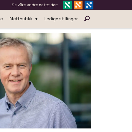
Se våre andre nettsider:
ne
Nettbutikk
Ledige stillinger