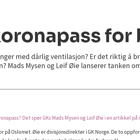
koronapass
for
inger med dårlig ventilasjon? Er det riktig å 
en? Mads Mysen og Leif Øie lanserer tanken o
onapass? Det spør GKs Mads Mysen og Leif Øie i en artikkel på
or på Oslomet. Øie er divisjonsdirektør i GK Norge. De to oppfo