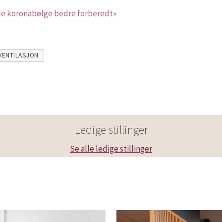
te koronabølge bedre forberedt»
VENTILASJON
Ledige stillinger
Se alle ledige stillinger