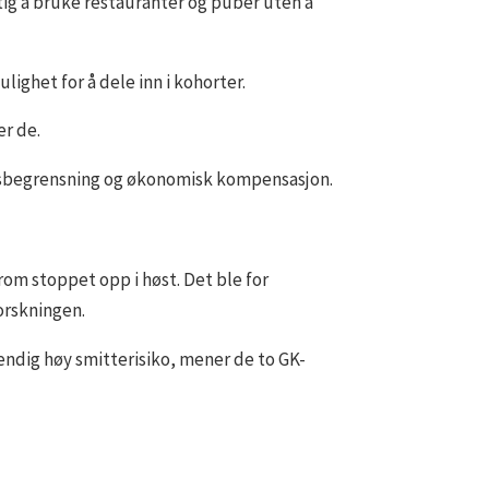
ktig å bruke restauranter og puber uten å
lighet for å dele inn i kohorter.
er de.
bruksbegrensning og økonomisk kompensasjon.
rom stoppet opp i høst. Det ble for
orskningen.
vendig høy smitterisiko, mener de to GK-