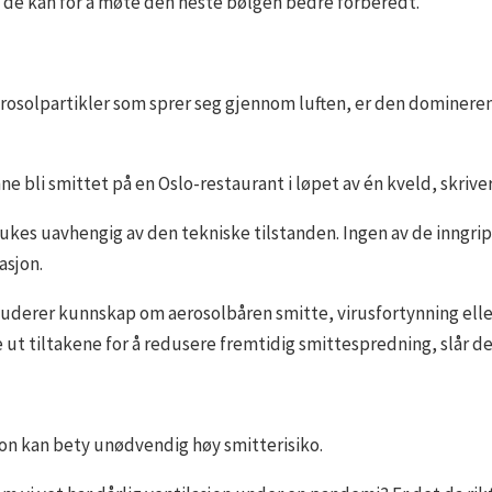
 de kan for å møte den neste bølgen bedre forberedt.
Aerosolpartikler som sprer seg gjennom luften, er den dominere
e bli smittet på en Oslo-restaurant i løpet av én kveld, skrive
ukes uavhengig av den tekniske tilstanden. Ingen av de inngrip
asjon.
luderer kunnskap om aerosolbåren smitte, virusfortynning eller 
 ut tiltakene for å redusere fremtidig smittespredning, slår de
sjon kan bety unødvendig høy smitterisiko.