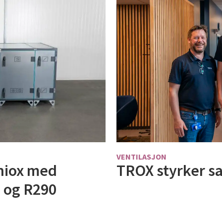
VENTILASJON
niox med
TROX styrker s
 og R290