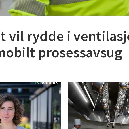
t vil rydde i ventil
 mobilt prosessavsug