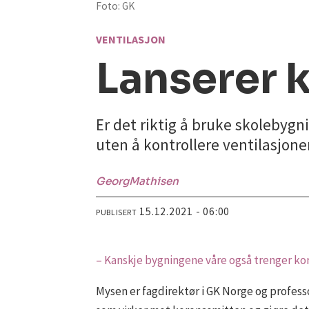
Foto: GK
VENTILASJON
Lanserer 
Er det riktig å bruke skolebygn
uten å kontrollere ventilasjon
Georg
Mathisen
15.12.2021 - 06:00
PUBLISERT
– Kanskje bygningene våre også trenger kor
Mysen er fagdirektør i GK Norge og profess