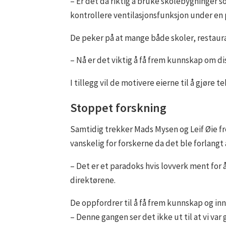
– Er det da riktig å bruke skolebygninger s
kontrollere ventilasjonsfunksjon under en
De peker på at mange både skoler, restaurant
– Nå er det viktig å få frem kunnskap om d
I tillegg vil de motivere eierne til å gjør
Stoppet forskning
Samtidig trekker Mads Mysen og Leif Øie fre
vanskelig for forskerne da det ble forlangt
– Det er et paradoks hvis lovverk ment for 
direktørene.
De oppfordrer til å få frem kunnskap og in
– Denne gangen ser det ikke ut til at vi va