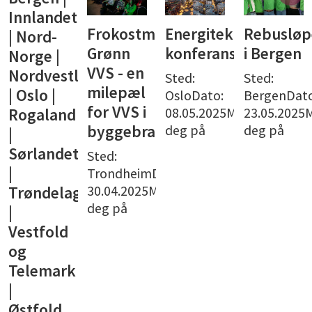
Innlandet
Frokostmøte:
Energiteknisk
Rebusløp
| Nord-
Grønn
konferanse
i Bergen
Norge |
VVS - en
Nordvestlandet
Sted:
Sted:
milepæl
| Oslo |
OsloDato:
BergenDato
for VVS i
08.05.2025Meld
23.05.2025
Rogaland
deg på
deg på
byggebransjen
|
Sørlandet
Sted:
|
TrondheimDato:
30.04.2025Meld
Trøndelag
deg på
|
Vestfold
og
Telemark
|
Østfold