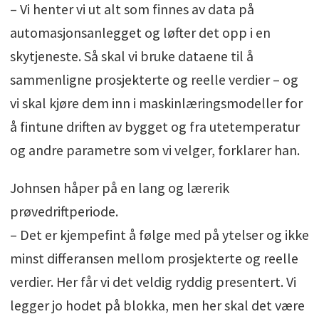
• Kontorbygg med kontorer i sju plan i tillegg
– Vi henter vi ut alt som finnes av data på
til etasjer for fellesfunksjoner, kantine,
automasjonsanlegget og løfter det opp i en
møterom og takterrasse.
skytjeneste. Så skal vi bruke dataene til å
sammenligne prosjekterte og reelle verdier – og
• Fundamentert på stålpæler til fjell og
vi skal kjøre dem inn i maskinlæringsmodeller for
frittbærende plate på grunn. Bæresystem i
å fintune driften av bygget og fra utetemperatur
betong og noe stål.
og andre parametre som vi velger, forklarer han.
• Klimavegger med Steni fasadeplater og
Johnsen håper på en lang og lærerik
spilefasade i brannimpregnert trevirke,
prøvedriftperiode.
skråstilt for solavskjerming. Glassfasader i
– Det er kjempefint å følge med på ytelser og ikke
deler av bygget.
minst differansen mellom prosjekterte og reelle
verdier. Her får vi det veldig ryddig presentert. Vi
• 0,4 luftutvekslinger per time.
legger jo hodet på blokka, men her skal det være