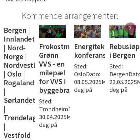
Kommende arrangementer:
Bergen |
Innlandet
Frokostmøte:
Energiteknisk
Rebusløp
| Nord-
Grønn
konferanse
i Bergen
Norge |
VVS - en
Nordvestlandet
Sted:
Sted:
milepæl
| Oslo |
OsloDato:
BergenDato
for VVS i
08.05.2025Meld
23.05.2025
Rogaland
deg på
deg på
byggebransjen
|
Sørlandet
Sted:
|
TrondheimDato:
30.04.2025Meld
Trøndelag
deg på
|
Vestfold