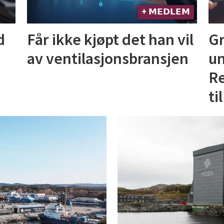
+ 𝗠𝗘𝗗𝗟𝗘𝗠
d
Får ikke kjøpt det han vil
Gr
av ventilasjonsbransjen
un
Re
til