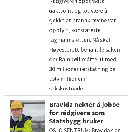
Rådgiveren opptrådte
uaktsomt og lot være å
sjekke at brannkravene var
oppfylt, konstaterte
lagmannsretten. Nå skal
Høyesterett behandle saken
der Rambøll måtte ut med
30 millioner i erstatning og
tolv millioner i
sakskostnader.
Bravida nekter å jobbe
for rådgivere som
Statsbygg bruker
OSLO SENTRUM: Bravida sier