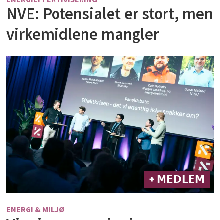
NVE: Potensialet er stort, men
virkemidlene mangler
+ 𝗠𝗘𝗗𝗟𝗘𝗠
ENERGI & MILJØ