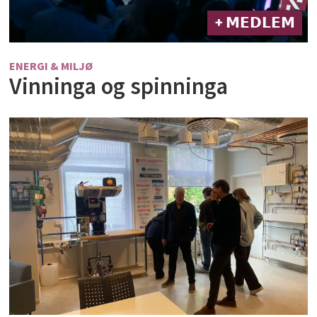
+ 𝗠𝗘𝗗𝗟𝗘𝗠
ENERGI & MILJØ
Vinninga og spinninga