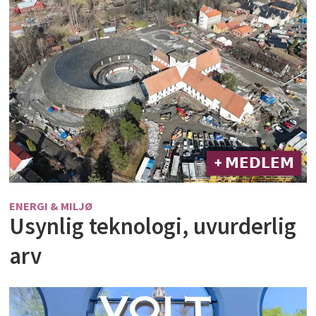
+ 𝗠𝗘𝗗𝗟𝗘𝗠
ENERGI & MILJØ
Usynlig teknologi, uvurderlig
arv