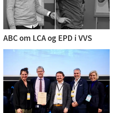
ABC om LCA og EPD i VVS