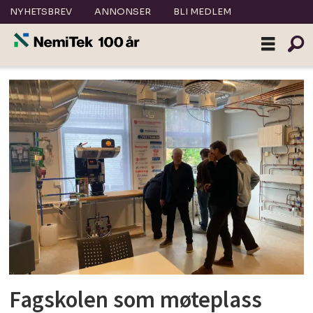
NYHETSBREV
ANNONSER
BLI MEDLEM
Tag:
nemitek
bergen
Fagskolen som møteplass