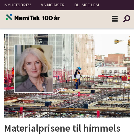
NYHETSBREV
ANNONSER
BLI MEDLEM
Tag:
råvarepris
Materialprisene til himmels