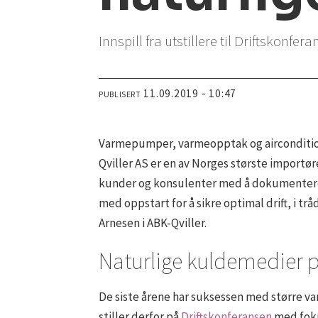
Innspill fra utstillere til Driftskonfer
11.09.2019 - 10:47
PUBLISERT
Varmepumper, varmeopptak og aircondition 
Qviller AS er en av Norges største importør
kunder og konsulenter med å dokumentere o
med oppstart for å sikre optimal drift, i tr
Arnesen i ABK-Qviller.
Naturlige kuldemedier p
De siste årene har suksessen med større
stiller derfor på
Driftskonferansen
med foku