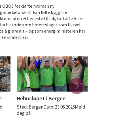
 OBOS forklarte hvordan ny
gimerkeforskrift kan løfte bygg tre
kterer uten ett eneste tiltak, fortalte Atle
bø historien om borettslaget som likevel
te å gjøre alt – og som energiministeren har
 en «innertier».
e
Rebusløpet i Bergen
Båttur med 
ld
Sted: BergenDato: 23.05.2025Meld
Sted: OsloDato: 
deg på
dato