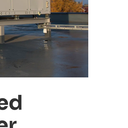
ed
er