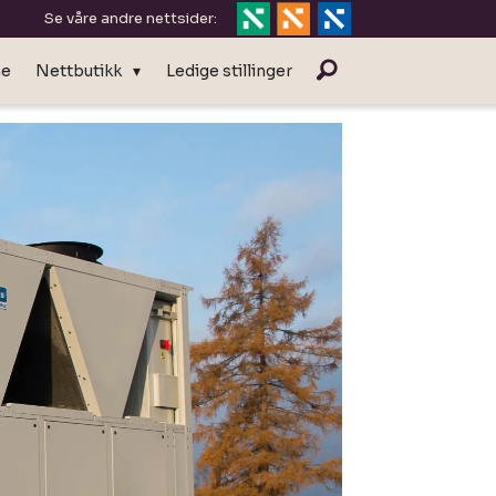
Se våre andre nettsider:
ne
Nettbutikk
Ledige stillinger