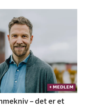
+ 𝗠𝗘𝗗𝗟𝗘𝗠
ommekniv – det er et