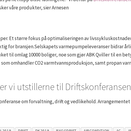
ker våre produkter, sier Arnesen
eper. Et større fokus på optimaliseringen av livssykluskostnad
tig for bransjen.Selskapets varmepumpeleveranser bidrar årlig 
uket til omlag 10000 boliger, noe som gjør ABK Qviller til en bet
gene som omhandler CO2 varmtvannsproduksjon, samt propan va
r vi utstillerne til Driftskonferanse
eranse om forvaltning, drift og vedlikehold. Arrangementet 
N 2019
DRIFT
DK2019
BYGGDRIFT
AIRCONDITION
AC
A