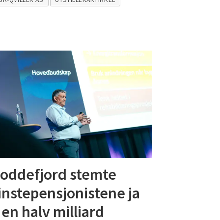
Loddefjord stemte
nstepensjonistene ja
l en halv milliard