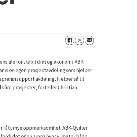
iale for stabil drift og økonomi. ABK
har vi en egen prosjektavdeling som hjelper
prenørsupport avdeling, hjelper så til
 våre prosjekter, forteller Christian
er fått mye oppmerksomhet. ABK-Qviller
fordi det er en arena hvor vi møter både