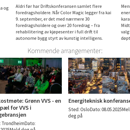
Aldri før har Driftskonferansen samlet flere
Mens
ta og
foredragsholdere. Når Color Magic legger fra kai
ener
9. september, er det med nærmere 30
kara
foredragsholdere og over 20 foredrag – fra
Midt
rehabilitering av kjøpesenter i full drift til
valg
autonome bygg styrt av kunstig intelligens.
døpt
Kommende arrangementer:
ostmøte: Grønn VVS - en
Energiteknisk konferans
pæl for VVS i
Sted: OsloDato: 08.05.2025Me
gebransjen
deg på
: TrondheimDato:
4.2025Meld deg på