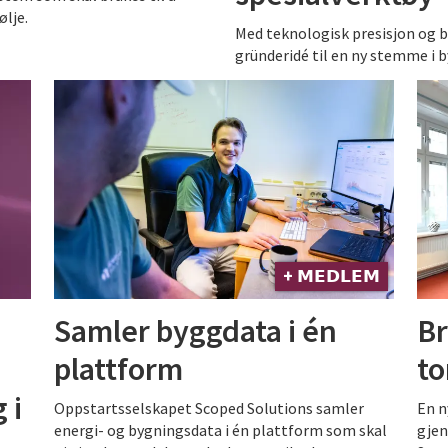
ølje.
Med teknologisk presisjon og b
gründeridé til en ny stemme i 
+ 𝗠𝗘𝗗𝗟𝗘𝗠
Samler byggdata i én
Br
plattform
to
 i
Oppstartsselskapet Scoped Solutions samler
En n
energi- og bygningsdata i én plattform som skal
gjen