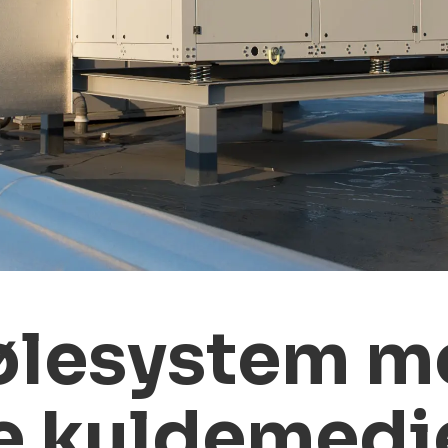
ølesystem m
ge kuldemedi