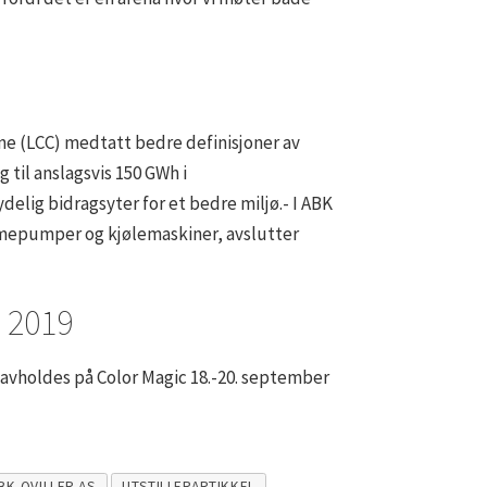
ene (LCC) medtatt bedre definisjoner av
til anslagsvis 150 GWh i
ydelig bidragsyter for et bedre miljø.- I ABK
rmepumper og kjølemaskiner, avslutter
n 2019
avholdes på Color Magic 18.-20. september
BK-QVILLER AS
UTSTILLERARTIKKEL