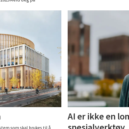
m
AI er ikke en l
spesialverktøy
stem som skal brukes til å