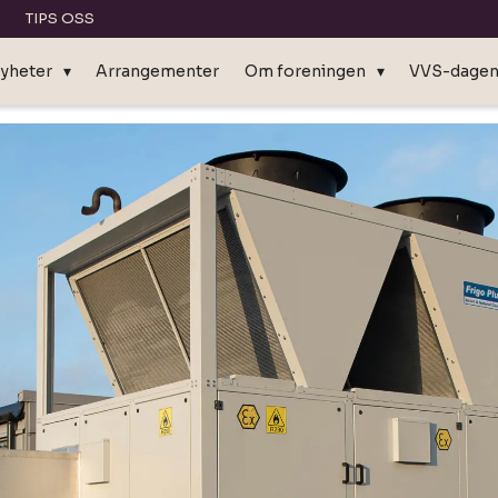
TIPS OSS
yheter
Arrangementer
Om foreningen
VVS-dage