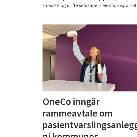
forvalte og drifte selskapets eiendomsportef
OneCo inngår
rammeavtale om
pasientvarslingsanlegg
ni kommuner