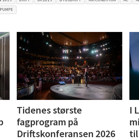
EPUMPE
Tidenes største
I 
p
fagprogram på
mi
Driftskonferansen 2026
ti