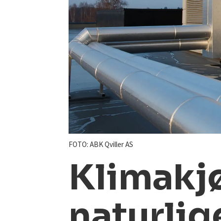
FOTO: ABK Qviller AS
Klimakj
naturli