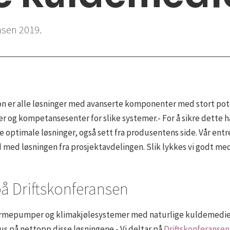
ansen 2019.
er alle løsninger med avanserte komponenter med stort potens
er og kompetansesenter for slike systemer.- For å sikre dette 
ptimale løsninger, også sett fra produsentens side. Vår entre
åd med løsningen fra prosjektavdelingen. Slik lykkes vi godt med
å Driftskonferansen
 varmepumper og klimakjølesystemer med naturlige kuldemedi
s på nettopp disse løsningene.- Vi deltar på
Driftskonferansen