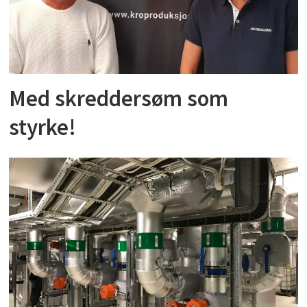
Med skreddersøm som
styrke!