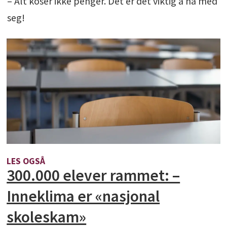
– Alt koser ikke penger. Det er det viktig å ha med
seg!
LES OGSÅ
300.000 elever rammet: –
Inneklima er «nasjonal
skoleskam»