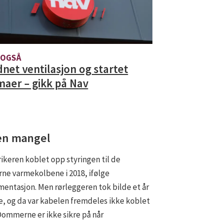
 OGSÅ
net ventilasjon og startet
maer – gikk på Nav
en mangel
rikeren koblet opp styringen til de
rne varmekolbene i 2018, ifølge
entasjon. Men rørleggeren tok bilde et år
e, og da var kabelen fremdeles ikke koblet
Dommerne er ikke sikre på når