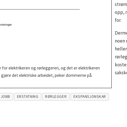
strøm
opp, 
for.
Derme
noen 
helle
rørle
koste
for elektrikeren og rørleggeren, og det er elektrikeren
saksk
 gjøre det elektriske arbeidet, peker dommerne på.
JOBB
ERSTATNING
RØRLEGGER
EKSPANSJONSKAR