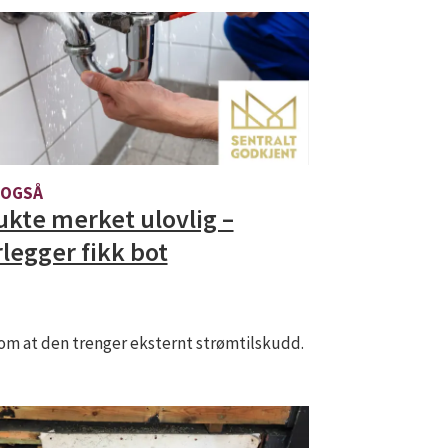
 OGSÅ
ukte merket ulovlig –
rlegger fikk bot
om at den trenger eksternt strømtilskudd.