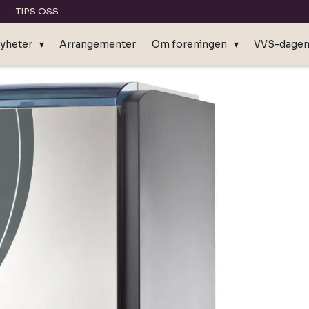
TIPS OSS
yheter
Arrangementer
Om foreningen
VVS-dage