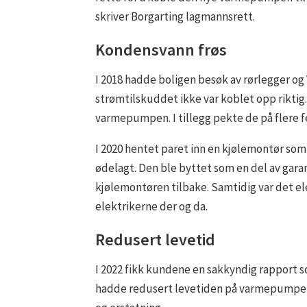
skriver Borgarting lagmannsrett.
Kondensvann frøs
I 2018 hadde boligen besøk av rørlegger og
strømtilskuddet ikke var koblet opp riktig. 
varmepumpen. I tillegg pekte de på flere f
I 2020 hentet paret inn en kjølemontør som
ødelagt. Den ble byttet som en del av gar
kjølemontøren tilbake. Samtidig var det ele
elektrikerne der og da.
Redusert levetid
I 2022 fikk kundene en sakkyndig rapport 
hadde redusert levetiden på varmepumpen.