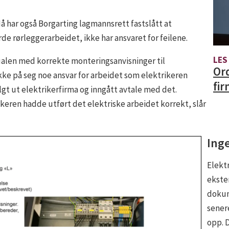
Nå har også Borgarting lagmannsrett fastslått at
 rørleggerarbeidet, ikke har ansvaret for feilene.
LES
alen med korrekte monteringsanvisninger til
Ord
kke på seg noe ansvar for arbeidet som elektrikeren
fir
gt ut elektrikerfirma og inngått avtale med det.
keren hadde utført det elektriske arbeidet korrekt, slår
Ing
Elekt
ekste
dokum
sener
opp. 