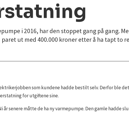
rstatning
epumpe i 2016, har den stoppet gang på gang. Me
aret ut med 400.000 kroner etter å ha tapt to re
ektrikerjobben som kundene hadde bestilt selv. Derfor ble det en
statning for utgiftene sine.
 Ni år senere måtte de ha ny varmepumpe. Den gamle hadde slut