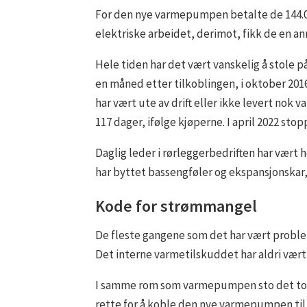
For den nye varmepumpen betalte de 144.00
elektriske arbeidet, derimot, fikk de en anne
Hele tiden har det vært vanskelig å stole
en måned etter tilkoblingen, i oktober 20
har vært ute av drift eller ikke levert nok v
117 dager, ifølge kjøperne. I april 2022 stop
Daglig leder i rørleggerbedriften har vært h
har byttet bassengføler og ekspansjonskar,
Kode for strømmangel
De fleste gangene som det har vært proble
Det interne varmetilskuddet har aldri vært 
I samme rom som varmepumpen sto det to s
rette for å koble den nye varmepumpen til