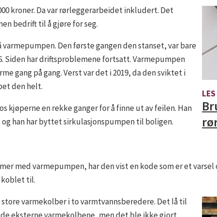
0 kroner. Da var rørleggerarbeidet inkludert. Det
n bedrift til å gjøre for seg.
 på varmepumpen. Den første gangen den stanset, var bare
16. Siden har driftsproblemene fortsatt. Varmepumpen
arme gang på gang. Verst var det i 2019, da den sviktet i
pet den helt.
LES
Br
os kjøperne en rekke ganger for å finne ut av feilen. Han
rø
 og han har byttet sirkulasjonspumpen til boligen.
mer med varmepumpen, har den vist en kode som er et varsel 
koblet til.
tore varmekolber i to varmtvannsberedere. Det lå til
 de eksterne varmekolbene, men det ble ikke gjort,