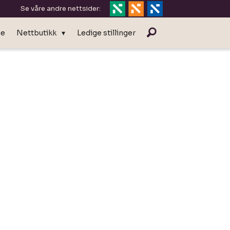
Se våre andre nettsider:
ne
Nettbutikk
Ledige stillinger