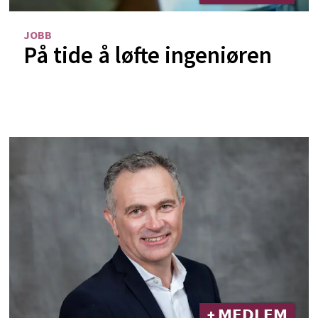
JOBB
På tide å løfte ingeniøren
+ 𝗠𝗘𝗗𝗟𝗘𝗠