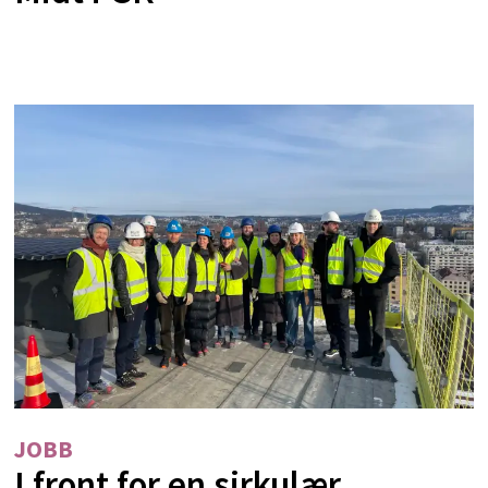
JOBB
I front for en sirkulær