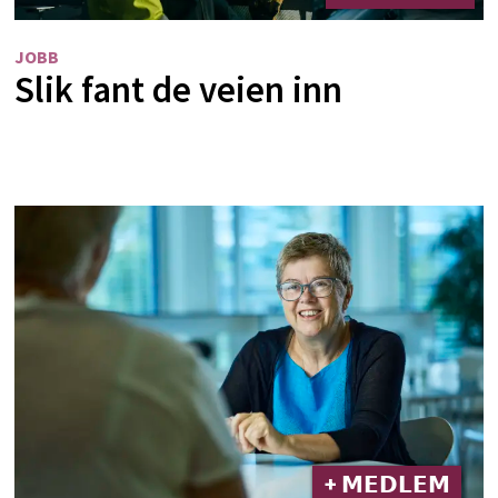
JOBB
Slik fant de veien inn
+ 𝗠𝗘𝗗𝗟𝗘𝗠