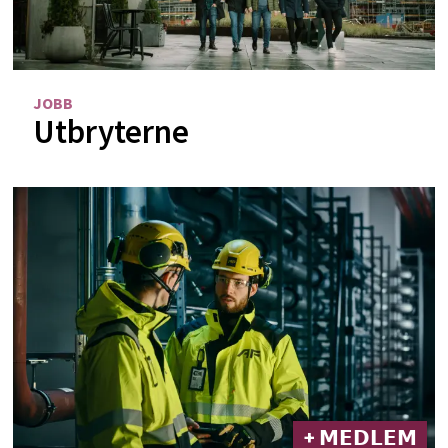
JOBB
Utbryterne
+ 𝗠𝗘𝗗𝗟𝗘𝗠