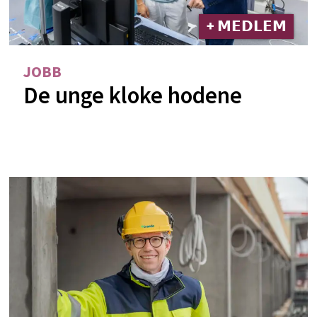
+ 𝗠𝗘𝗗𝗟𝗘𝗠
JOBB
De unge kloke hodene