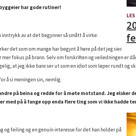
 byggeier har gode rutiner!
LES
20
fe
inntrykk av at det begynner så smått å virke:
irker det som om mange har begynt å høre på det jeg sier.
har mer fokus på brann. Selv om forskriften og veiledningen er d
gelig, at jeg ikke bare ser ut som en idiot som løper rundt og s
or å si meningen sin, nemlig.
randre på beina og redde for å møte motstand. Jeg elsker det
 er med på å fange opp enda flere ting som vi ikke hadde te
 og feiling og en genuin interesse for det han holder på