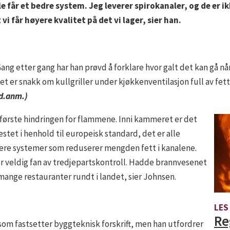
lle får et bedre system. Jeg leverer spirokanaler, og de er 
vi får høyere kvalitet på det vi lager, sier han.
ng etter gang har han prøvd å forklare hvor galt det kan gå når
det er snakk om kullgriller under kjøkkenventilasjon full av fett
ed.anm.)
n første hindringen for flammene. Inni kammeret er det
 testet i henhold til europeisk standard, det er alle
lere systemer som reduserer mengden fett i kanalene.
er veldig fan av tredjepartskontroll. Hadde brannvesenet
mange restauranter rundt i landet, sier Johnsen.
LES
Re
 fastsetter byggteknisk forskrift, men han utfordrer