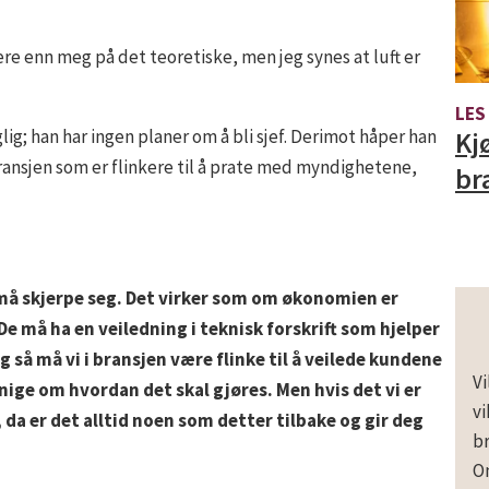
ere enn meg på det teoretiske, men jeg synes at luft er
LES
Kj
glig; han har ingen planer om å bli sjef. Derimot håper han
ransjen som er flinkere til å prate med myndighetene,
br
må skjerpe seg. Det virker som om økonomien er
De må ha en veiledning i teknisk forskrift som hjelper
g så må vi i bransjen være flinke til å veilede kundene
Vi
r enige om hvordan det skal gjøres. Men hvis det vi er
vi
 da er det alltid noen som detter tilbake og gir deg
br
Om