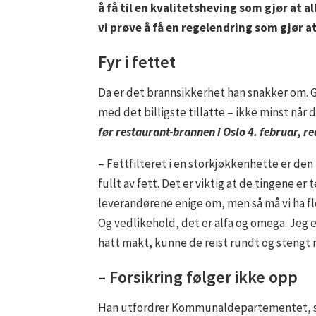
å få til en kvalitetsheving som gjør at a
vi prøve å få en regelendring som gjør at 
Fyr i fettet
Da er det brannsikkerhet han snakker om. Ga
med det billigste tillatte – ikke minst når 
før restaurant-brannen i Oslo 4. februar, r
– Fettfilteret i en storkjøkkenhette er de
fullt av fett. Det er viktig at de tingene er
leverandørene enige om, men så må vi ha f
Og vedlikehold, det er alfa og omega. Jeg 
hatt makt, kunne de reist rundt og stengt 
– Forsikring følger ikke opp
Han utfordrer Kommunaldepartementet, som