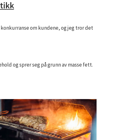
itikk
er konkurranse om kundene, og jeg tror det
ehold og sprer seg på grunn av masse fett.