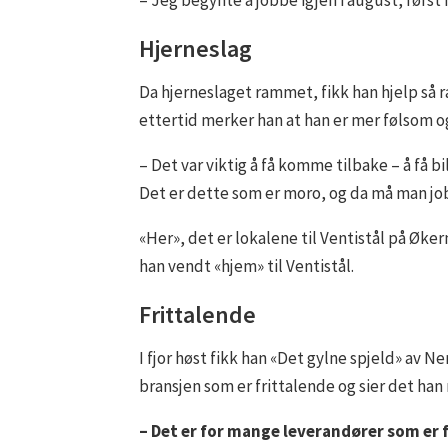
– Jeg begynte å jobbe igjen i august, først i
Hjerneslag
Da hjerneslaget rammet, fikk han hjelp så ra
ettertid merker han at han er mer følsom og 
– Det var viktig å få komme tilbake – å få 
Det er dette som er moro, og da må man job
«Her», det er lokalene til Ventistål på Øke
han vendt «hjem» til Ventistål.
Frittalende
I fjor høst fikk han «Det gylne spjeld» av N
bransjen som er frittalende og sier det han
– Det er for mange leverandører som er fo