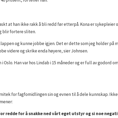
 40 prosent, forteller han.
skt at han ikke rakk å bli redd før etterpå. Kona er sykepleier o
blir fortere sliten.
billappen og kunne jobbe igjen. Det er dette som jeg holder på m
be videre og skrike enda høyere, sier Johnsen.
rn i Oslo. Han var hos Lindab i 15 måneder og er full av godord 
emitek for fagfomidlingen sin og evnen til å dele kunnskap. Ikke
 mener:
r redde for å snakke ned vårt eget utstyr og si noe negativ