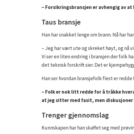
– Forsikringsbransjen er avhengig av at
Taus bransje
Han har snakket lenge om brann. Nå har han 
– Jeg har vært ute og skreket høyt, og nå v
Vi ser en liten endring i bransjen der folk 
det teknisk forskrift sier. Det er kjempehyg
Han ser hvordan bransjefolk flest er redde f
– Folk er nok litt redde for å tråkke hve
at jeg sitter med fasit, men diskusjoner
Trenger gjennomslag
Kunnskapen har han skaffet seg med prøving