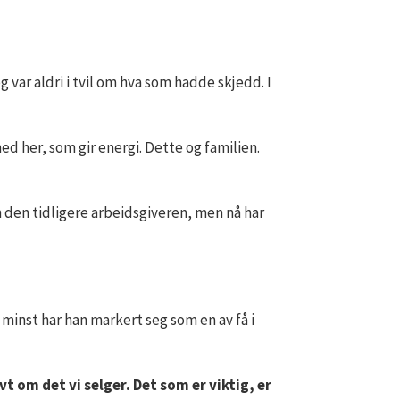
g var aldri i tvil om hva som hadde skjedd. I
ed her, som gir energi. Dette og familien.
om den tidligere arbeidsgiveren, men nå har
 minst har han markert seg som en av få i
t om det vi selger. Det som er viktig, er