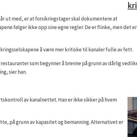
kr
går ut med, er at forsikringstager skal dokumentere at
apene følger ikke opp sine egne regler. De er flinke, men det 
kringsselskapene å være mer kritiske til kanaler fulle av fett.
l restauranter som begynner å brenne på grunn av dårlig vedlik
ng, sier han.
tskontroll av kanalnettet. Han er ikke sikker på hvem
ette, på grunn av kapasitet og bemanning. Alternativet er