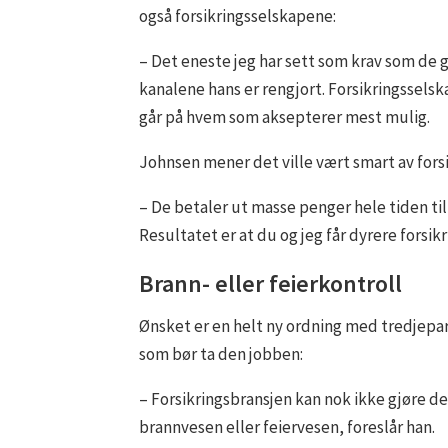
også forsikringsselskapene:
– Det eneste jeg har sett som krav som de 
kanalene hans er rengjort. Forsikringsselsk
går på hvem som aksepterer mest mulig.
Johnsen mener det ville vært smart av forsi
– De betaler ut masse penger hele tiden ti
Resultatet er at du og jeg får dyrere forsikri
Brann- eller feierkontroll
Ønsket er en helt ny ordning med tredjepar
som bør ta den jobben:
– Forsikringsbransjen kan nok ikke gjøre d
brannvesen eller feiervesen, foreslår han.