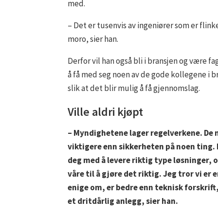
med.
– Det er tusenvis av ingeniører som er flink
moro, sier han.
Derfor vil han også bli i bransjen og være fa
å få med seg noen av de gode kollegene i b
slik at det blir mulig å få gjennomslag.
Ville aldri kjøpt
– Myndighetene lager regelverkene. De 
viktigere enn sikkerheten på noen ting. 
deg med å levere riktig type løsninger, o
våre til å gjøre det riktig. Jeg tror vi e
enige om, er bedre enn teknisk forskrift,
et dritdårlig anlegg, sier han.