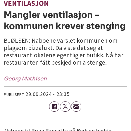
VENTILASJON
Mangler ventilasjon –
kommunen krever stenging
BJØLSEN: Naboene varslet kommunen om
plagsom pizzalukt. Da viste det seg at
restaurantlokalene egentlig er butikk. Nå har
restauranten fått beskjed om å stenge.
Georg
Mathisen
29.09.2024 - 23:35
PUBLISERT
Naboen til Pizza Pancetta på Bjølsen hadde