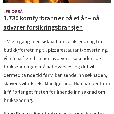
LES OGSÅ
1.730 komfyrbranner på et år – nå
advarer forsikringsbransjen
– Vi er i gang med søknad om bruksendring fra
butikk/forretning til pizzarestaurant/bevertning.
Vi må ha flere firmaer involvert i søknaden, og
bruksendringen må nabovarsles, og det vil
dermed ta noe tid før vi kan sende inn søknaden,
skriver sivilarkitekt Mari Igesund. Hun har bedt om
å få forlenget fristen for å sende inn søknad om
bruksendring.
Karin Remark Engebretsen er seksjonsleder for