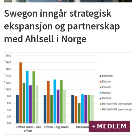
Swegon inngår strategisk
ekspansjon og partnerskap
med Ahlsell i Norge
+ 𝗠𝗘𝗗𝗟𝗘𝗠