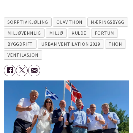
SORPTIV KJØLING
OLAV THON
NÆRINGSBYGG
MILJØVENNLIG
MILJØ
KULDE
FORTUM
BYGGDRIFT
URBAN VENTILATION 2019
THON
VENTILASJON