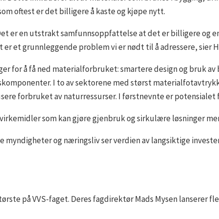
om oftest er det billigere å kaste og kjøpe nytt.
Det er en utstrakt samfunnsoppfattelse at det er billigere og enk
et er et grunnleggende problem vi er nødt til å adressere, sier 
er for å få ned materialforbruket: smartere design og bruk av 
komponenter. I to av sektorene med størst materialfotavtrykk,
sere forbruket av naturressurser. I førstnevnte er potensialet 
virkemidler som kan gjøre gjenbruk og sirkulære løsninger mer
åde myndigheter og næringsliv ser verdien av langsiktige inves
tørste på VVS-faget. Deres fagdirektør Mads Mysen lanserer fl