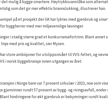
 det mulig å bygge smartere. Høytrykksvanntåke som alternativ
tidig som det gir mer effektiv brannslukking, illustrerer han.
ksempel på et prosjekt der GK har lyktes med gjenbruk og smart
 for byggherrer med mer miljøvennlige løsninger.
nger i stadig større grad et konkurransefortrinn. Blant annet se
linje med pris og kvalitet, sier Mysen.
t har store ambisjoner for utslippsnivået til VVS-feltet, og nev
 VVS i norsk byggebransje innen utgangen av året.
ansjen i Norge bare var 7 prosent sirkulær i 2023, noe som vise
 gjenvinner rundt 57 prosent av bygg- og rivingsavfall, ender 
Blant hindringene for økt gjenbruk er bekymringer rundt kvalit