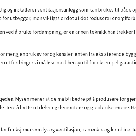
etlig og installerer ventilasjonsanlegg som kan brukes til både o
re for utbygger, men viktigst er det at det reduserer energifor
en ved å bruke fordampning, er en annen teknikk han trekker 
 for mer gjenbruk av rør og kanaler, enten fra eksisterende bygg
en utfordringer vi må løse med hensyn til for eksempel garantie
kjeden. Mysen mener at de må bli bedre på å produsere for gje
ir lettere å bytte ut deler og demontere og gjenbruke rørene. H
er for funksjoner som lys og ventilasjon, kan enkle og kombiner