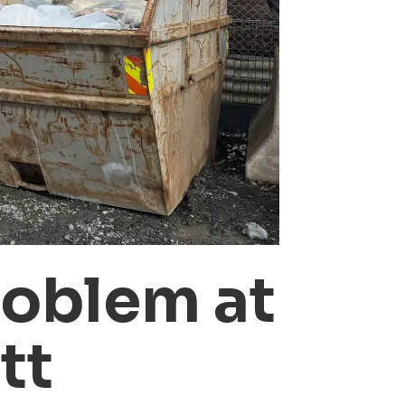
roblem at
tt