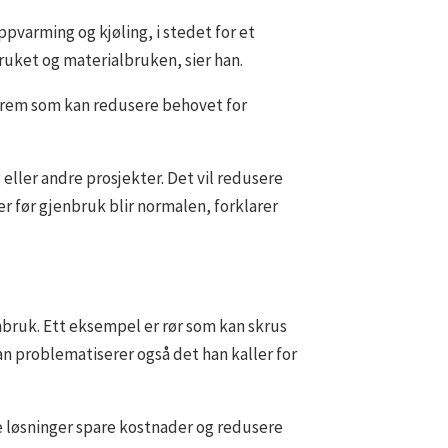
ppvarming og kjøling, i stedet for et
bruket og materialbruken, sier han.
frem som kan redusere behovet for
 eller andre prosjekter. Det vil redusere
r før gjenbruk blir normalen, forklarer
nbruk. Ett eksempel er rør som kan skrus
an problematiserer også det han kaller for
te løsninger spare kostnader og redusere