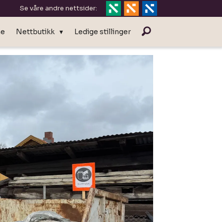
Se våre andre nettsider:
ne
Nettbutikk
Ledige stillinger