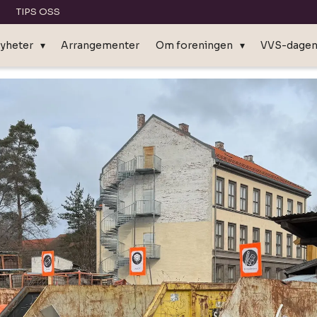
TIPS OSS
yheter
Arrangementer
Om foreningen
VVS-dage