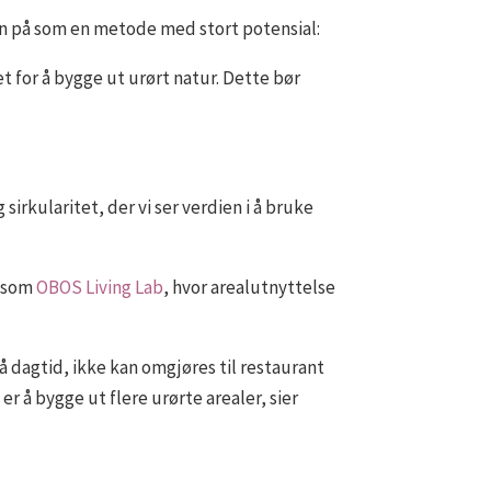
hun på som en metode med stort potensial:
et for å bygge ut urørt natur. Dette bør
sirkularitet, der vi ser verdien i å bruke
, som
OBOS Living Lab
, hvor arealutnyttelse
på dagtid, ikke kan omgjøres til restaurant
t er å bygge ut flere urørte arealer, sier