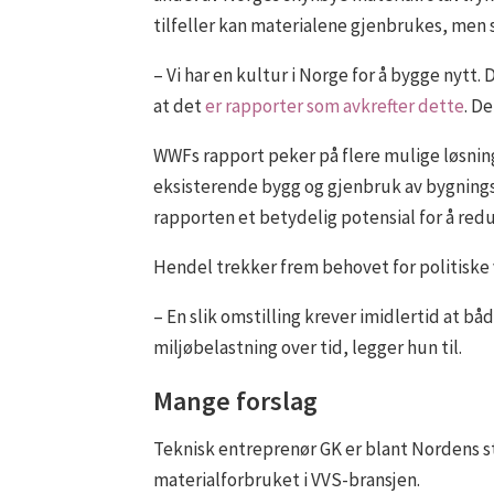
tilfeller kan materialene gjenbrukes, men s
– Vi har en kultur i Norge for å bygge nytt. 
at det
er rapporter som avkrefter dette
. D
WWFs rapport peker på flere mulige løsning
eksisterende bygg og gjenbruk av bygnings
rapporten et betydelig potensial for å redu
Hendel trekker frem behovet for politiske 
– En slik omstilling krever imidlertid at b
miljøbelastning over tid, legger hun til.
Mange forslag
Teknisk entreprenør GK er blant Nordens s
materialforbruket i VVS-bransjen.