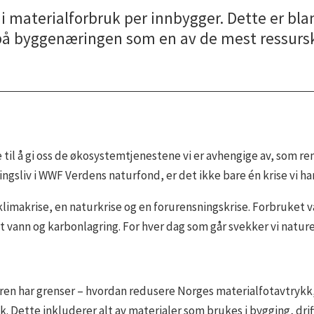
i materialforbruk per innbygger. Dette er bl
 på byggenæringen som en av de mest ressurs
 til å gi oss de økosystemtjenestene vi er avhengige av, som re
ngsliv i WWF Verdens naturfond, er det ikke bare én krise vi ha
n klimakrise, en naturkrise og en forurensningskrise. Forbruket 
vann og karbonlagring. For hver dag som går svekker vi nature
ren har grenser – hvordan redusere Norges materialfotavtrykk, 
Dette inkluderer alt av materialer som brukes i bygging, drift o