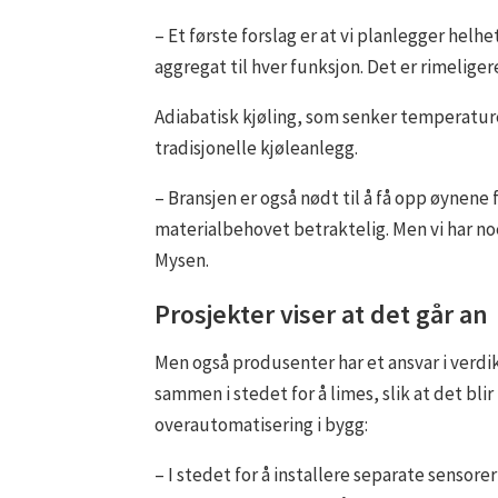
– Et første forslag er at vi planlegger helh
aggregat til hver funksjon. Det er rimelige
Adiabatisk kjøling, som senker temperatur
tradisjonelle kjøleanlegg.
– Bransjen er også nødt til å få opp øynene
materialbehovet betraktelig. Men vi har no
Mysen.
Prosjekter viser at det går an
Men også produsenter har et ansvar i verdi
sammen i stedet for å limes, slik at det bl
overautomatisering i bygg:
– I stedet for å installere separate sensor