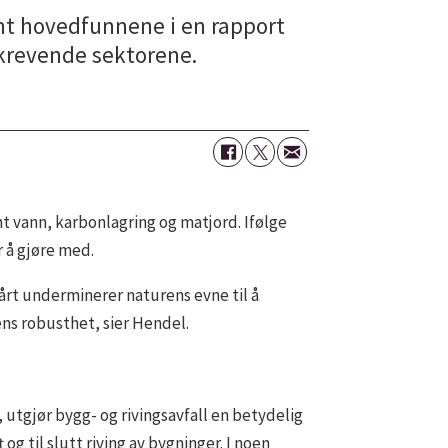
ant hovedfunnene i en rapport
krevende sektorene.
nt vann, karbonlagring og matjord. Ifølge
r å gjøre med.
vårt underminerer naturens evne til å
ns robusthet, sier Hendel.
utgjør bygg- og rivingsavfall en betydelig
g til slutt riving av bygninger. I noen