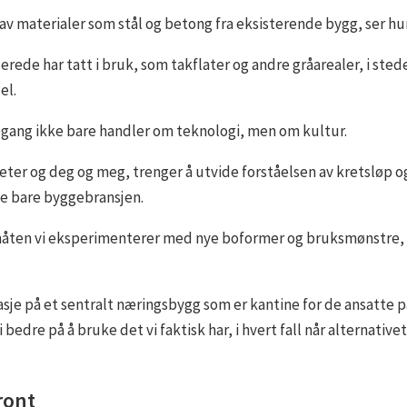
uk av materialer som stål og betong fra eksisterende bygg, ser 
rede har tatt i bruk, som takflater og andre gråarealer, i sted
el.
gang ikke bare handler om teknologi, men om kultur.
eter og deg og meg, trenger å utvide forståelsen av kretsløp og 
kke bare byggebransjen.
 måten vi eksperimenterer med nye boformer og bruksmønstre
etasje på et sentralt næringsbygg som er kantine for de ansatte 
i bedre på å bruke det vi faktisk har, i hvert fall når alternative
front