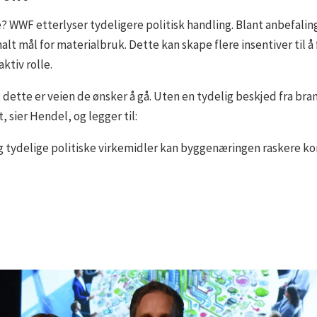
e? WWF etterlyser tydeligere politisk handling. Blant anbefali
onalt mål for materialbruk. Dette kan skape flere insentiver til
ktiv rolle.
dette er veien de ønsker å gå. Uten en tydelig beskjed fra bran
, sier Hendel, og legger til:
og tydelige politiske virkemidler kan byggenæringen raskere 