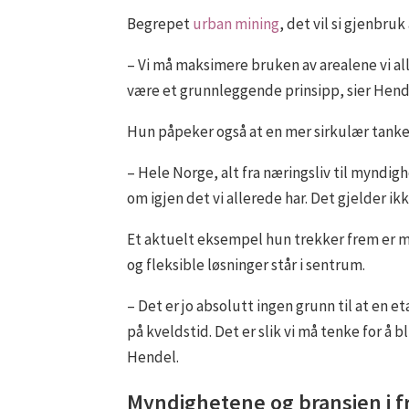
Begrepet
urban mining
, det vil si gjenbr
– Vi må maksimere bruken av arealene vi alle
være et grunnleggende prinsipp, sier Hend
Hun påpeker også at en mer sirkulær tanke
– Hele Norge, alt fra næringsliv til myndigh
om igjen det vi allerede har. Det gjelder i
Et aktuelt eksempel hun trekker frem er
og fleksible løsninger står i sentrum.
– Det er jo absolutt ingen grunn til at en 
på kveldstid. Det er slik vi må tenke for å bl
Hendel.
Myndighetene og bransjen i 