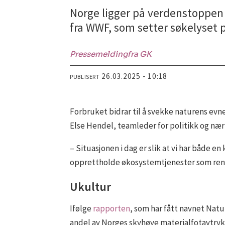
Norge ligger på verdenstoppen 
fra WWF, som setter søkelyset
Pressemelding
fra GK
26.03.2025 - 10:18
PUBLISERT
Forbruket bidrar til å svekke naturens evne
Else Hendel, teamleder for politikk og næri
– Situasjonen i dag er slik at vi har både e
opprettholde økosystemtjenester som rent 
Ukultur
Ifølge
rapporten
, som har fått navnet Natu
andel av Norges skyhøye materialfotavtrykk. 