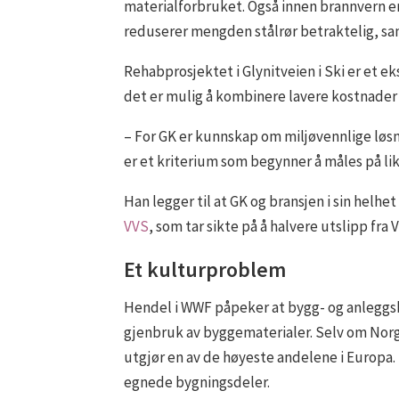
materialforbruket. Også innen brannvern er
reduserer mengden stålrør betraktelig, sam
Rehabprosjektet i Glynitveien i Ski er et e
det er mulig å kombinere lavere kostnader
– For GK er kunnskap om miljøvennlige løsni
er et kriterium som begynner å måles på lik 
Han legger til at GK og bransjen i sin helhe
VVS
, som tar sikte på å halvere utslipp fra
Et kulturproblem
Hendel i WWF påpeker at bygg- og anleggsbr
gjenbruk av byggematerialer. Selv om Norge
utgjør en av de høyeste andelene i Europa. 
egnede bygningsdeler.