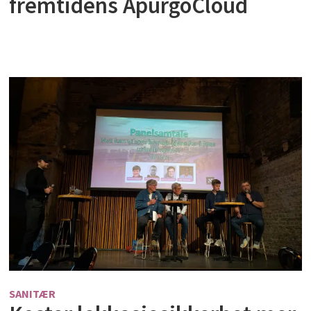
fremtidens ApurgoCloud
SANITÆR