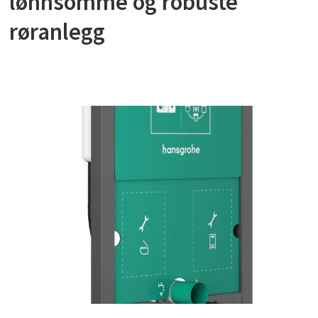
lønnsomme og robuste
røranlegg