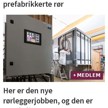
prefabrikkerte rør
+ 𝗠𝗘𝗗𝗟𝗘𝗠
Her er den nye
rørleggerjobben, og den er